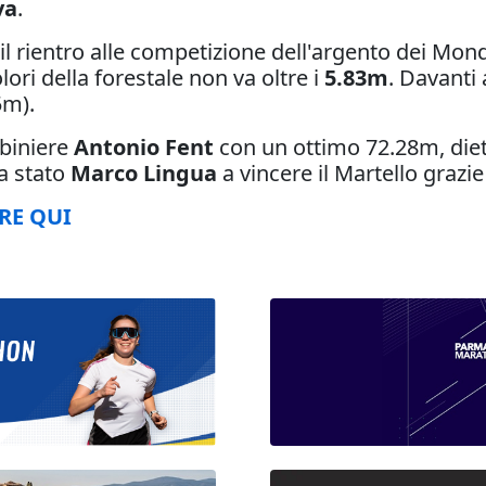
va
.
l rientro alle competizione dell'argento dei Mondi
lori della forestale non va oltre i
5.83m
. Davanti 
5m).
abiniere
Antonio Fent
con un ottimo 72.28m, dietro
a stato
Marco Lingua
a vincere il Martello grazi
RE QUI