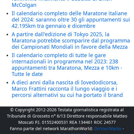
McColgan
Il calendario completo delle Maratone italiane
del 2024: saranno oltre 30 gli appuntamenti sui
42.195km tra gennaio e dicembre
A partire dall'edizione di Tokyo 2025, la
Maratona potrebbe scomparire dal programma
dei Campionati Mondiali in favore della Mezza
Il calendario completo di tutte le gare
internazionali in programma nel 2023: 238
appuntamenti tra Maratona, Mezza e 10km -
Tutte le date
A dieci anni dalla nascita di Iovedodicorsa,
Marco Frattini racconta il lungo viaggio e i
percorsi alternativi su cui ha portato il brand
© Copyright 2012-2026 Testata giornalistica registrata al
Tribunale di Grosseto n° 6/13 Direttore responsabile Matteo
Moscati P.I. 01552400531 REA 134461 ROC 24577
Fanno parte del network MarathonWorld:
OnYourMarks
-