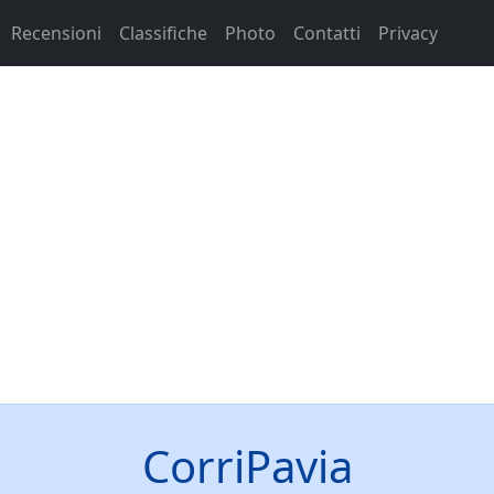
Recensioni
Classifiche
Photo
Contatti
Privacy
CorriPavia