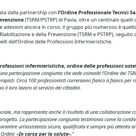
ata dalla partnership con
l’Ordine Professionale Tecnici Sa
revenzione
(TSRM/PSTRP) di Pavia, oltre un centinaio quelli
on le adesioni ancora in corso, il gruppo più numeroso è quello
 Riabilitazione e della Prevenzione (TSRM e PSTRP), seguito da
quelli dell’Ordine delle Professioni Infermieristiche.
fessioni infermieristiche, ordine delle professioni ostetr
na partecipazione congiunta che vede coinvolti l’Ordine dei TSRM 
erapisti. Circa 100 professionisti correranno fianco a fianco per r
l loro lavoro al servizio dei cittadini.
ociale, ma rappresenta anche il risultato di una collaborazione co
rogetto. La partecipazione congiunta testimonia come la condivis
arantire un’assistenza sicura, qualificata e sempre più attenta ai
 Ordini: «
In corsa per la salute
»
.”