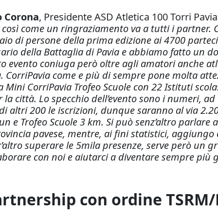
o Corona
, Presidente ASD Atletica 100 Torri Pavia:
così come un ringraziamento va a tutti i partner. 
naio di persone della prima edizione ai 4700 parte
rsario della Battaglia di Pavia e abbiamo fatto u
evento coniuga però oltre agli amatori anche atleti
. CorriPavia come e più di sempre pone molta attezi
la Mini CorriPavia Trofeo Scuole con 22 Istituti scola
 la città. Lo specchio dell’evento sono i numeri, 
 altri 200 le iscrizioni, dunque saranno al via 2.20
un e Trofeo Scuole 3 km. Si può senz’altro parlare a
ovincia pavese, mentre, ai fini statistici, aggiungo 
altro superare le 5mila presenze, serve però un gra
aborare con noi e aiutarci a diventare sempre più g
 partnership con ordine TSRM