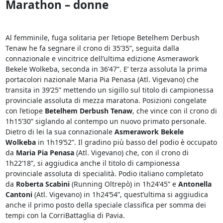
Marathon – donne
Al femminile, fuga solitaria per l’etiope Betelhem Derbush
Tenaw he fa segnare il crono di 35’35”, seguita dalla
connazionale e vincitrice dell’ultima edizione Asmerawork
Bekele Wolkeba, seconda in 36’47”. E’ terza assoluta la prima
portacolori nazionale Maria Pia Penasa (Atl. Vigevano) che
transita in 39’25” mettendo un sigillo sul titolo di campionessa
provinciale assoluta di mezza maratona. Posizioni congelate
con l’etiope
Betelhem Derbush Tenaw
, che vince con il crono di
1h15’30” siglando al contempo un nuovo primato personale.
Dietro di lei la sua connazionale
Asmerawork Bekele
Wolkeba
in 1h19’52”. Il gradino più basso del podio è occupato
da
Maria Pia Penasa
(Atl. Vigevano) che, con il crono di
1h22’18”, si aggiudica anche il titolo di campionessa
provinciale assoluta di specialità. Podio italiano completato
da
Roberta Scabini
(Running Oltrepò) in 1h24’45” e
Antonella
Cantoni
(Atl. Vigevano) in 1h24’54”, quest’ultima si aggiudica
anche il primo posto della speciale classifica per somma dei
tempi con la CorriBattaglia di Pavia.