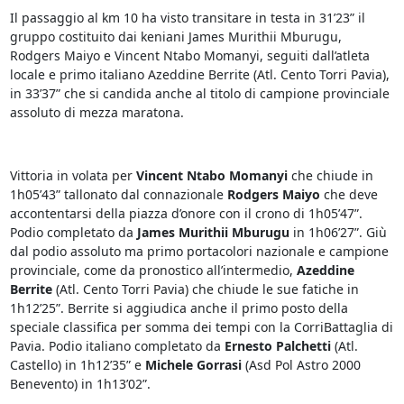
Il passaggio al km 10 ha visto transitare in testa in 31’23” il
gruppo costituito dai keniani James Murithii Mburugu,
Rodgers Maiyo e Vincent Ntabo Momanyi, seguiti dall’atleta
locale e primo italiano Azeddine Berrite (Atl. Cento Torri Pavia),
in 33’37” che si candida anche al titolo di campione provinciale
assoluto di mezza maratona.
Vittoria in volata per
Vincent Ntabo Momanyi
che chiude in
1h05’43” tallonato dal connazionale
Rodgers Maiyo
che deve
accontentarsi della piazza d’onore con il crono di 1h05’47”.
Podio completato da
James Murithii Mburugu
in 1h06’27”. Giù
dal podio assoluto ma primo portacolori nazionale e campione
provinciale, come da pronostico all’intermedio,
Azeddine
Berrite
(Atl. Cento Torri Pavia) che chiude le sue fatiche in
1h12’25”. Berrite si aggiudica anche il primo posto della
speciale classifica per somma dei tempi con la CorriBattaglia di
Pavia. Podio italiano completato da
Ernesto Palchetti
(Atl.
Castello) in 1h12’35” e
Michele Gorrasi
(Asd Pol Astro 2000
Benevento) in 1h13’02”.