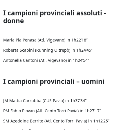
I campioni provinciali assoluti -
donne
Maria Pia Penasa (Atl. Vigevano) in 1h22’18”
Roberta Scabini (Running Oltrepò) in 1h24’45”
Antonella Cantoni (Atl. Vigevano) in 1h24’54”
I campioni provinciali – uomini
JM Mattia Carrubba (CUS Pavia) in 1h37’34”
PM Fabio Piovan (Atl. Cento Torri Pavia) in 1h27’17”
SM Azeddine Berrite (Atl. Cento Torri Pavia) in 1h12’25”