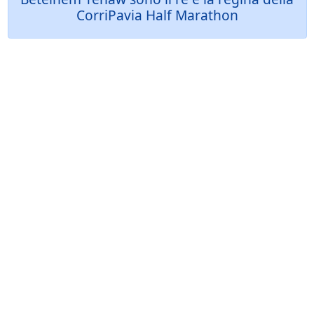
CorriPavia Half Marathon