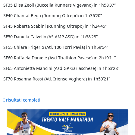
SF35 Elisa Zeoli (Buccella Runners Vigevano) in 1h58’37”
SF40 Chantal Bega (Running Oltrepò) in 1h36’20”
SF45 Roberta Scabini (Running Oltrepò) in 1h24’45”
SF50 Daniela Calvello (AS AMP ASD) in 1h38’28”
SF55 Chiara Frigerio (Atl. 100 Torri Pavia) in 1h59’54”
SF60 Raffaela Daniele (Asd Triathlon Pavese) in 2h19’11”
SF65 Antonietta Mancini (Asd GP Garlaschese) in 1h53’28”
SF70 Rosanna Rossi (Atl. Iriense Voghera) in 1h59’21”
I risultati completi