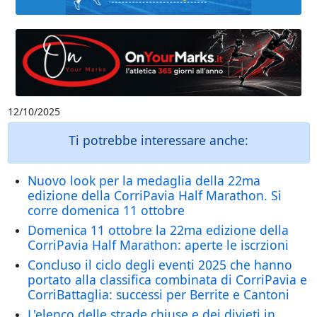
12/10/2025
Ti potrebbe interessare anche:
Nuovo look per la medaglia della 22ma
edizione della CorriPavia Half Marathon. Si
corre domenica 11 ottobre
Domenica 11 ottobre la 22ma edizione della
CorriPavia Half Marathon: aperte le iscrzioni
Concluso il ciclo degli eventi 2025 che hanno
portato alla classifica combinata di CorriPavia e
CorriBattaglia: successi per Berrite e Cantoni
L'elenco delle strade chiuse e dei divieti in