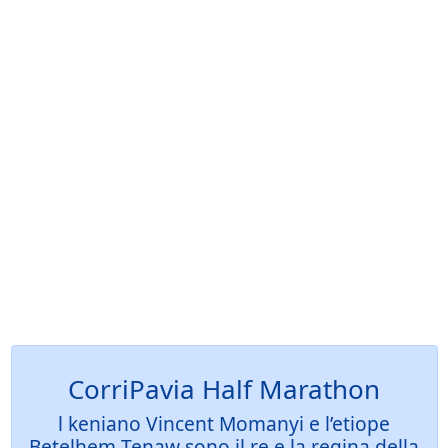
CorriPavia Half Marathon
l keniano Vincent Momanyi e l’etiope
Betelhem Tenaw sono il re e la regina della