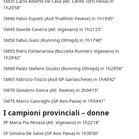
SM35 Carlo Alberto De Casa (Atl. Cento Torri Pavia) in
1h20’58”
SM40 Fabio Esposti (Asd Triathlon Pavese) in 1h19’45”
SM45 Davide Caserio (Atl. Vigevano) in 1h21’23”
SM50 Fabio Giani (Running Oltrepò) in 1h17’40”
SM55 Piero Fontanarosa (Buccella Runners Vigevano) in
1h26’42”
SM60 Paolo Stefano Giudici (Running Oltrepò) in 1h29’56”
SM65 Fabrizio Tiozzo (Asd GP Garlaschese) in 1h40’42”
SM70 Giovanni Conca (Atl. Pavese) in 2h04’15”
SM75 Marco Casiraghi (GP Avis Pavia) in 1h54’41”
I campioni provinciali – donne
PF Maria Pia Penasa (Atl. Vigevano) in 1h22’18”
SF Simona De Salvo (GP Avis Pavia) in 1h39’30”