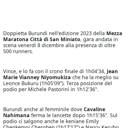
Doppietta Burundi nell'edizione 2023 della
Mezza
Maratona Città di San Miniato
, gara andata in
scena venerdì 8 dicembre alla presenza di oltre
500 runners.
Vince, e lo fa con il crono finale di 1h04'34,
Jean
Marie Vianney Niyomukiza
che ha la meglio su
Leonce Bukuru (1h05'09"). Terza posizione del
podio per Michele Pastorini in 1h12'36".
Burundi anche al femminile dove
Cavaline
Nahimana
ferma le lancette dopo 1h15'36". Sul
podio ci salgono anche le keniane Emily
Chepkemoi Cheroben (1h17'17") e Nancy Kerubo