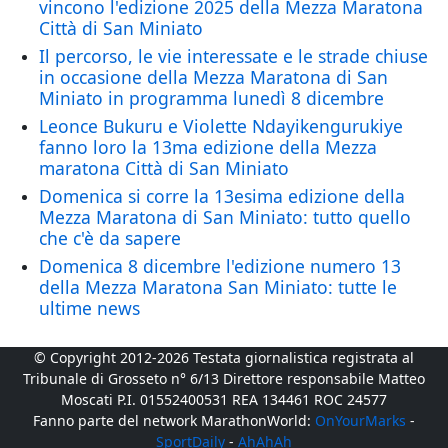
vincono l'edizione 2025 della Mezza Maratona
Città di San Miniato
Il percorso, le vie interessate e le strade chiuse
in occasione della Mezza Maratona di San
Miniato in programma lunedì 8 dicembre
Leonce Bukuru e Violette Ndayikengurukiye
fanno loro la 13ma edizione della Mezza
maratona Città di San Miniato
Domenica si corre la 13esima edizione della
Mezza Maratona di San Miniato: tutto quello
che c'è da sapere
Domenica 8 dicembre l'edizione numero 13
della Mezza Maratona San Miniato: tutte le
ultime news
© Copyright 2012-2026 Testata giornalistica registrata al
Tribunale di Grosseto n° 6/13 Direttore responsabile Matteo
Moscati P.I. 01552400531 REA 134461 ROC 24577
Fanno parte del network MarathonWorld:
OnYourMarks
-
SportDaily
-
AhAhAh