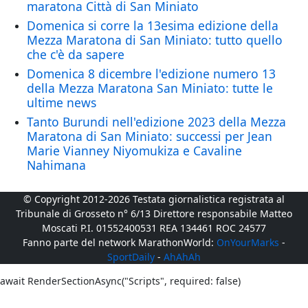
maratona Città di San Miniato
Domenica si corre la 13esima edizione della
Mezza Maratona di San Miniato: tutto quello
che c'è da sapere
Domenica 8 dicembre l'edizione numero 13
della Mezza Maratona San Miniato: tutte le
ultime news
Tanto Burundi nell'edizione 2023 della Mezza
Maratona di San Miniato: successi per Jean
Marie Vianney Niyomukiza e Cavaline
Nahimana
© Copyright 2012-2026 Testata giornalistica registrata al
Tribunale di Grosseto n° 6/13 Direttore responsabile Matteo
Moscati P.I. 01552400531 REA 134461 ROC 24577
Fanno parte del network MarathonWorld:
OnYourMarks
-
SportDaily
-
AhAhAh
await RenderSectionAsync("Scripts", required: false)