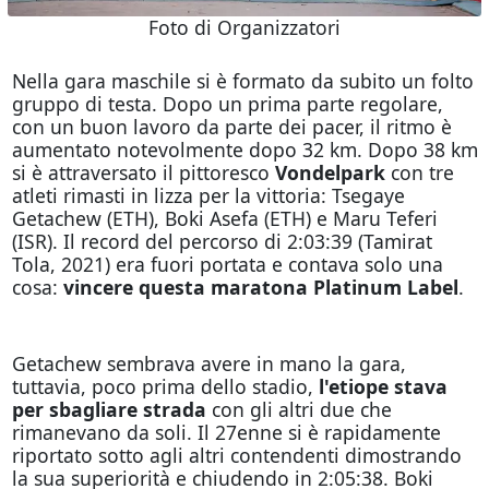
Foto di Organizzatori
Nella gara maschile si è formato da subito un folto
gruppo di testa. Dopo un prima parte regolare,
con un buon lavoro da parte dei pacer, il ritmo è
aumentato notevolmente dopo 32 km. Dopo 38 km
si è attraversato il pittoresco
Vondelpark
con tre
atleti rimasti in lizza per la vittoria: Tsegaye
Getachew (ETH), Boki Asefa (ETH) e Maru Teferi
(ISR). Il record del percorso di 2:03:39 (Tamirat
Tola, 2021) era fuori portata e contava solo una
cosa:
vincere questa maratona Platinum Label
.
Getachew sembrava avere in mano la gara,
tuttavia, poco prima dello stadio,
l'etiope stava
per sbagliare strada
con gli altri due che
rimanevano da soli. Il 27enne si è rapidamente
riportato sotto agli altri contendenti dimostrando
la sua superiorità e chiudendo in 2:05:38. Boki