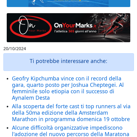
20/10/2024
Ti potrebbe interessare anche:
Geofry Kipchumba vince con il record della
gara, quarto posto per Joshua Cheptegei. Al
femminile solo etiopia con il successo di
Aynalem Desta
Alla scoperta del forte cast ti top runners al via
della 50ma edizione della Amsterdam
Marathon in programma domenica 19 ottobre
Alcune difficoltà organizzative impediscono
l'adozione del nuovo percorso della Maratona