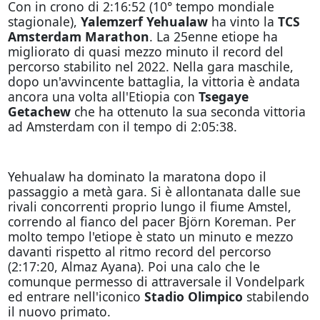
Con in crono di 2:16:52 (10° tempo mondiale
stagionale),
Yalemzerf Yehualaw
ha vinto la
TCS
Amsterdam Marathon
. La 25enne etiope ha
migliorato di quasi mezzo minuto il record del
percorso stabilito nel 2022. Nella gara maschile,
dopo un'avvincente battaglia, la vittoria è andata
ancora una volta all'Etiopia con
Tsegaye
Getachew
che ha ottenuto la sua seconda vittoria
ad Amsterdam con il tempo di 2:05:38.
Yehualaw ha dominato la maratona dopo il
passaggio a metà gara. Si è allontanata dalle sue
rivali concorrenti proprio lungo il fiume Amstel,
correndo al fianco del pacer Björn Koreman. Per
molto tempo l'etiope è stato un minuto e mezzo
davanti rispetto al ritmo record del percorso
(2:17:20, Almaz Ayana). Poi una calo che le
comunque permesso di attraversale il Vondelpark
ed entrare nell'iconico
Stadio Olimpico
stabilendo
il nuovo primato.