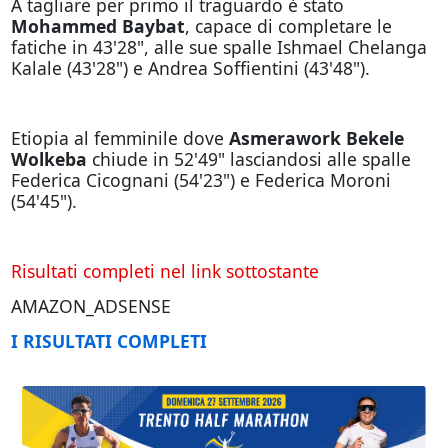
A tagliare per primo il traguardo è stato
Mohammed Baybat
, capace di completare le
fatiche in 43'28", alle sue spalle Ishmael Chelanga
Kalale (43'28") e Andrea Soffientini (43'48").
Etiopia al femminile dove
Asmerawork Bekele
Wolkeba
chiude in 52'49" lasciandosi alle spalle
Federica Cicognani (54'23") e Federica Moroni
(54'45").
Risultati completi nel link sottostante
AMAZON_ADSENSE
I RISULTATI COMPLETI