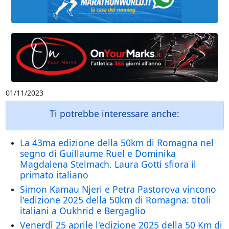
01/11/2023
Ti potrebbe interessare anche:
La 43ma edizione della 50km di Romagna nel
segno di Guillaume Ruel e Dominika
Magdalena Stelmach. Laura Gotti sfiora il
primato italiano
Simon Kamau Njeri e Petra Pastorova vincono
l'edizione 2025 della 50km di Romagna: titoli
italiani a Oukhrid e Bergaglio
Venerdì 25 aprile l'edizione 2025 della 50 Km di