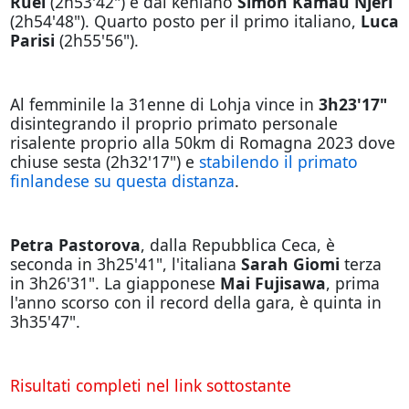
Ruel
(2h53'42") e dal keniano
Simon Kamau Njeri
(2h54'48"). Quarto posto per il primo italiano,
Luca
Parisi
(2h55'56").
Al femminile la 31enne di Lohja vince in
3h23'17"
disintegrando il proprio primato personale
risalente proprio alla 50km di Romagna 2023 dove
chiuse sesta (2h32'17") e
stabilendo il primato
finlandese su questa distanza
.
Petra Pastorova
, dalla Repubblica Ceca, è
seconda in 3h25'41", l'italiana
Sarah Giomi
terza
in 3h26'31". La giapponese
Mai Fujisawa
, prima
l'anno scorso con il record della gara, è quinta in
3h35'47".
Risultati completi nel link sottostante