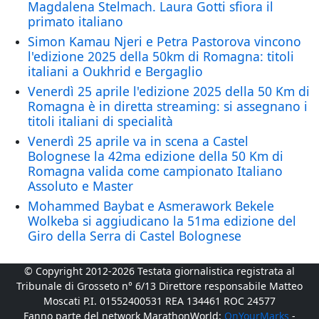
Magdalena Stelmach. Laura Gotti sfiora il
primato italiano
Simon Kamau Njeri e Petra Pastorova vincono
l'edizione 2025 della 50km di Romagna: titoli
italiani a Oukhrid e Bergaglio
Venerdì 25 aprile l'edizione 2025 della 50 Km di
Romagna è in diretta streaming: si assegnano i
titoli italiani di specialità
Venerdì 25 aprile va in scena a Castel
Bolognese la 42ma edizione della 50 Km di
Romagna valida come campionato Italiano
Assoluto e Master
Mohammed Baybat e Asmerawork Bekele
Wolkeba si aggiudicano la 51ma edizione del
Giro della Serra di Castel Bolognese
© Copyright 2012-2026 Testata giornalistica registrata al
Tribunale di Grosseto n° 6/13 Direttore responsabile Matteo
Moscati P.I. 01552400531 REA 134461 ROC 24577
Fanno parte del network MarathonWorld:
OnYourMarks
-