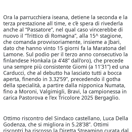
Ora la parrucchiera iseana, detiene la seconda e la
terza prestazione all time, e c’è spera di rivederla
anche al “Passatore”, nel qual caso vincerebbe di
nuovo il “Trittico di Romagna”, alla 15^ stagione,
che comanda provvisoriamente, insieme a Jbari,
dato che hanno vinto 15 giorni fa la Maratona del
Lamone. Sul podio per il terzo anno consecutivo la
finlandese Honkala (a 4’48” dall’oro), che precede
una sempre più consistente Giomi (a 11’31”) ed una
Carducci, che al debutto ha lasciato tutti a bocca
aperta, finendo in 3.32’59”, precedendo il gotha
della specialità, a partire dalla nipponica Numata,
fino a Moroni, Valgimigli, Bravi, la campionessa in
carica Pastorova e l’ex Tricolore 2025 Bergaglio.
Ottimo riscontro del Sindaco castellano, Luca Della
Godenza, che si migliora in 5.28’38”. Ottimi
riscontri ha riscosso la Diretta Streaming curata dal