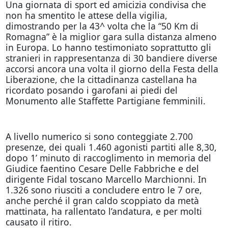
Una giornata di sport ed amicizia condivisa che
non ha smentito le attese della vigilia,
dimostrando per la 43^ volta che la “50 Km di
Romagna” è la miglior gara sulla distanza almeno
in Europa. Lo hanno testimoniato soprattutto gli
stranieri in rappresentanza di 30 bandiere diverse
accorsi ancora una volta il giorno della Festa della
Liberazione, che la cittadinanza castellana ha
ricordato posando i garofani ai piedi del
Monumento alle Staffette Partigiane femminili.
A livello numerico si sono conteggiate 2.700
presenze, dei quali 1.460 agonisti partiti alle 8,30,
dopo 1’ minuto di raccoglimento in memoria del
Giudice faentino Cesare Delle Fabbriche e del
dirigente Fidal toscano Marcello Marchionni. In
1.326 sono riusciti a concludere entro le 7 ore,
anche perché il gran caldo scoppiato da metà
mattinata, ha rallentato l’andatura, e per molti
causato il ritiro.