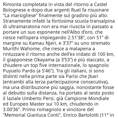
Rimonta completata in vista del ritorno a Castel
Bolognese e dopo due argenti Ruel fa risuonare
“La marsigliese” finalmente sul gradino più alto.
Stranamente infatti la fortissima scuola transalpina
di ultramaratona non era mai riuscita in passato a
portare un suo esponente nell’Albo d’oro, che
riesce nell’opera impiegando 2.51’38”, con 51” di
margine su Kamau Njeri, e 3’37” su uno stremato
Murithi Wahome, che riesce a malapena a
rintuzzare il ritorno anche dell’ex iridato di 100 km,
il giapponese Okayama (a 3’53”) e più staccato, a
chiudere un top five internazionale, lo spagnolo
Puyuelo Pardo (a 5’46”). Tra gli italiani, si sono
distinti nella prima parte sia Parisi che Jbari
(entrambi alla terza partecipazione consecutiva),
ma una distribuzione più saggia, nonostante fosse
al debutto sulla distanza, ha portato al sesto posto
il laziale Umberto Persi, già Campione Mondiale
ed Europeo Master sui 10 km, chiudendo in
3.00’36”. Primo romagnolo e vincitore del
“Memorial Gianluca Conti”, Enrico Bartolotti (11° in