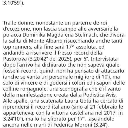
3.10’59”).
Tra le donne, nonostante un parterre de roi
d’eccezione, non lascia scampo alle avversarie la
polacca Dominika Magdalena Stelmach, che divora
la salita di Monte Albano risucchiando anche tanti
top runners, alla fine sarà 17^ assoluta, ed
andando a riscrivere il fresco record della
Pastorova (3.20’42” del 2025), per 6”. Intervistata
dopo l’arrivo ha dichiarato che non sapeva quale
fosse il record, quindi non ha pensato di attaccarlo
(anche se vanta un personale migliore di 10’), ma
solo di vincere e di godersi i colori ed i sapori delle
colline romagnole, una scenografia che è il vanto
della manifestazione creata dalla Podistica Avis.
Alle spalle, una scatenata Laura Gotti ha cercato di
riprendersi il record italiano (sino al 21 febbraio le
apparteneva, con la vittoria castellana nel 2017, in
3.24’10”), ma lo ha sfiorato per 17”, lasciandolo
ancora nelle mani di Federica Moroni (3.24’).