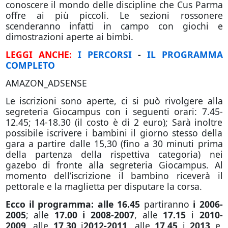
conoscere il mondo delle discipline che Cus Parma
offre ai più piccoli. Le sezioni rossonere
scenderanno infatti in campo con giochi e
dimostrazioni aperte ai bimbi.
LEGGI ANCHE:
I PERCORSI
-
IL PROGRAMMA
COMPLETO
AMAZON_ADSENSE
Le iscrizioni sono aperte, ci si può rivolgere alla
segreteria Giocampus con i seguenti orari: 7.45-
12.45; 14-18.30 (il costo è di 2 euro); Sarà inoltre
possibile iscrivere i bambini il giorno stesso della
gara a partire dalle 15,30 (fino a 30 minuti prima
della partenza della rispettiva categoria) nei
gazebo di fronte alla segreteria Giocampus. Al
momento dell’iscrizione il bambino riceverà il
pettorale e la maglietta per disputare la corsa.
Ecco il programma: alle 16.45
partiranno
i 2006-
2005
; alle
17.00 i 2008-2007
, alle
17.15
i
2010-
2009,
alle
17,30
i
2012-2011
, alle
17,45
i
2013
e,