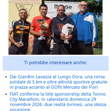
Ti potrebbe interessare anche:
Dai Giardini Lavazza al Lungo Dora, una corsa
solidale di 5 km e oltre attività sportive gratuite
in piazza accanto al GOfit Mercato dei Fiori
FIAT conferma la title sponsorship della Torino
City Marathon, in calendario domenica 29
novembre 2026: due realtà torinesi, una stessa
vocazione