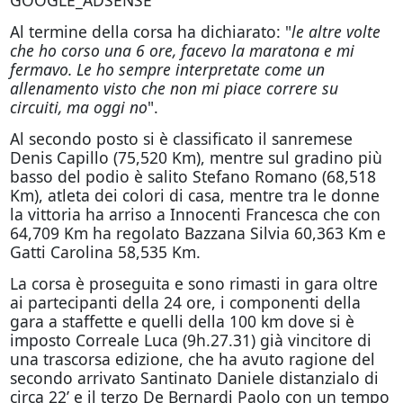
GOOGLE_ADSENSE
Al termine della corsa ha dichiarato: "
le altre volte
che ho corso una 6 ore, facevo la maratona e mi
fermavo. Le ho sempre interpretate come un
allenamento visto che non mi piace correre su
circuiti, ma oggi no
".
Al secondo posto si è classificato il sanremese
Denis Capillo (75,520 Km), mentre sul gradino più
basso del podio è salito Stefano Romano (68,518
Km), atleta dei colori di casa, mentre tra le donne
la vittoria ha arriso a Innocenti Francesca che con
64,709 Km ha regolato Bazzana Silvia 60,363 Km e
Gatti Carolina 58,535 Km.
La corsa è proseguita e sono rimasti in gara oltre
ai partecipanti della 24 ore, i componenti della
gara a staffette e quelli della 100 km dove si è
imposto Correale Luca (9h.27.31) già vincitore di
una trascorsa edizione, che ha avuto ragione del
secondo arrivato Santinato Daniele distanzialo di
circa 22’ e il terzo De Bernardi Paolo con un tempo