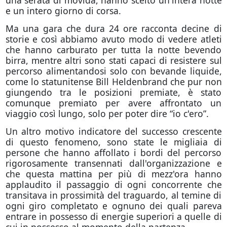
una serata di movida, hanno scelto un'intera notte
e un intero giorno di corsa.
Ma una gara che dura 24 ore racconta decine di
storie e così abbiamo avuto modo di vedere atleti
che hanno carburato per tutta la notte bevendo
birra, mentre altri sono stati capaci di resistere sul
percorso alimentandosi solo con bevande liquide,
come lo statunitense Bill Heldenbrand che pur non
giungendo tra le posizioni premiate, è stato
comunque premiato per avere affrontato un
viaggio così lungo, solo per poter dire “io c'ero”.
Un altro motivo indicatore del successo crescente
di questo fenomeno, sono state le migliaia di
persone che hanno affollato i bordi del percorso
rigorosamente transennati dall'organizzazione e
che questa mattina per più di mezz'ora hanno
applaudito il passaggio di ogni concorrente che
transitava in prossimità del traguardo, al temine di
ogni giro completato e ognuno dei quali pareva
entrare in possesso di energie superiori a quelle di