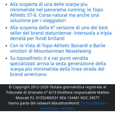
Alla scoperta di una delle scarpe piu
minimaliste nel panorama running: le Topo
Athletic ST-6. Corsa natural ma anche una
soluzione per i viaggiatori
Alla scoperta della 6° versione di uno dei best
seller del brand statunitense: intersuola a tripla
densità per fondi brillanti
Con le Vista di Topo Athletic Bonardi e Barile
vincitori di Mountainman Nesselwang
Su topoathletic.it e nei punti vendita
specializzati arriva la sesta generazione della
scarpa più minimalista della linea strada del
brand americano
© Copyright 2012-2026 Testata giornalistica registrata al
Tribunale di Grosseto n° 6/13 Direttore responsabile Matteo
Moscati P.I. 01552400531 REA 134461 ROC 24577
Fanno parte del network MarathonWorld:
OnYourMarks
-
SportDaily
-
AhAhAh