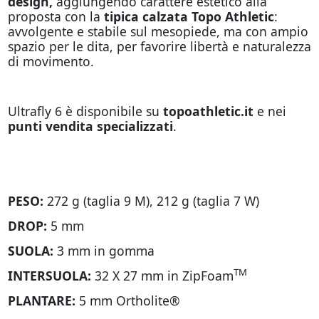
design,
aggiungendo carattere estetico alla
proposta con la
tipica calzata Topo Athletic
:
avvolgente e stabile sul mesopiede, ma con ampio
spazio per le dita, per favorire libertà e naturalezza
di movimento.
Ultrafly 6 è disponibile su
topoathletic.it
e nei
punti vendita specializzati
.
PESO:
272 g (taglia 9 M), 212 g (taglia 7 W)
DROP:
5 mm
SUOLA:
3 mm in gomma
TM
INTERSUOLA:
32 X 27 mm in ZipFoam
PLANTARE:
5 mm Ortholite®