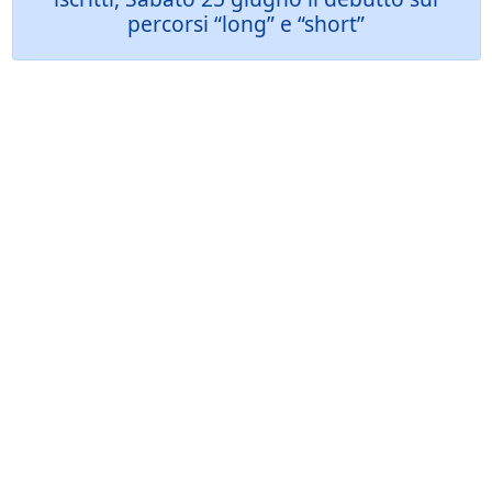
percorsi “long” e “short”