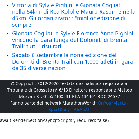
Vittoria di Sylvie Pighini e Gionata Cogliati
nella 64km, di Rea Kolbl e Mauro Rasom e nella
45km. Gli organizzatori: "miglior edizione di
sempre"
Gionata Cogliati e Sylvie Florence Anne Pighini
vincono la gara lunga del Dolomiti di Brenta
Trail: tutti i risultati
Sabato 6 settembre la nona edizione del
Dolomiti di Brenta Trail con 1.000 atleti in gara
da 35 diverse nazioni
© Copyright 2012-2026 Testata giornalistica registrata al
Tribunale di Grosseto n° 6/13 Direttore responsabile Matteo
Moscati P.I. 01552400531 REA 134461 ROC 24577
Fanno parte del network MarathonWorld:
OnYourMarks
-
SportDaily
-
AhAhAh
await RenderSectionAsync("Scripts", required: false)