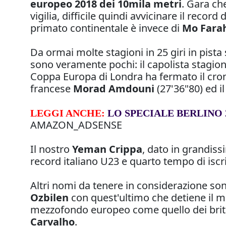
europeo 2018 dei 10mila metri
. Gara ch
vigilia, difficile quindi avvicinare il recor
primato continentale è invece di
Mo Fara
Da ormai molte stagioni in 25 giri in pista
sono veramente pochi: il capolista stagion
Coppa Europa di Londra ha fermato il cr
francese
Morad Amdouni
(27'36"80) ed i
LEGGI ANCHE:
LO SPECIALE BERLINO 
AMAZON_ADSENSE
Il nostro
Yeman Crippa
, dato in grandis
record italiano U23 e quarto tempo di iscrizi
Altri nomi da tenere in considerazione son
Ozbilen
con quest'ultimo che detiene il mig
mezzofondo europeo come quello dei brit
Carvalho
.