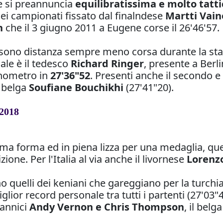
e si preannuncia
equilibratissima e molto tatti
d dei campionati fissato dal finalndese
Martti Vai
h
che il 3 giugno 2011 a Eugene corse il 26'46'57.
 sono distanza sempre meno corsa durante la stagi
ale è il tedesco
Richard Ringer
, presente a Berl
onometro in
27'36"52
. Presenti anche il secondo e t
l belga
Soufiane Bouchikhi
(27'41"20).
2018
sima forma ed in piena lizza per una medaglia, qu
one. Per l'Italia al via anche il livornese
Lorenzo
o quelli dei keniani che gareggiano per la turchi
lior record personale tra tutti i partenti (27'03"4
annici
Andy Vernon e Chris Thompson
, il belg