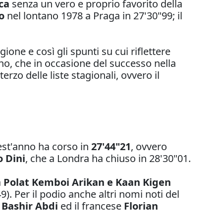
ca
senza un vero e proprio favorito della
no
nel lontano 1978 a Praga in 27'30"99; il
one e così gli spunti su cui riflettere
ino, che in occasione del successo nella
erzo delle liste stagionali, ovvero il
est'anno ha corso in
27'44"21
, ovvero
 Dini
, che a Londra ha chiuso in 28'30"01.
a
Polat Kemboi Arikan e Kaan Kigen
9). Per il podio anche altri nomi noti del
a
Bashir Abdi
ed il francese
Florian