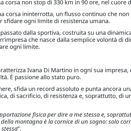
orsa non stop di 330 km in 90 ore, nel cuore dell
 corsa ininterrotta, un flusso continuo che non 
 sfidare ogni limite di resistenza umana.
 passato dalla sportiva, costruita su una dinamic
n’impresa che nasce dalla semplice volontà di di
are ogni limite.
aratterizza Ivana Di Martino in ogni sua impresa, 
ltà. È passione allo stato puro.
ere, sfida un record assoluto e punta ancora una v
ca, di sacrificio, di resistenza e, soprattutto, di 
sopportazione fisica per dire a me stessa e, soprattu
 della montagna è la cornice di un sogno: solo cor
 stessa
”.