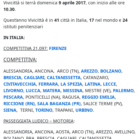
Vivicittà si terrà domenica
9 aprile 2017
, con inizio alle ore
10.30
.
Quest’anno Vivicittà é in
41
città in Italia,
17
nel mondo e
24
istituti penitenziari
IN ITALIA:
COMPETITIVA 21.097:
FIRENZE
COMPETITIVA:
ALESSANDRIA, ANCONA, ARCO (TN),
AREZZO
,
BOLZANO
,
BRESCIA
,
CAGLIARI
,
CALTANISSETTA
, CATANZARO,
CIVITAVECCHIA
,
FERRARA
,
LA SPEZIA
,
LATINA
,
LECCE
,
LIVORNO
,
LUCCA
,
MATERA
,
MESSINA
, MESTRE (VE),
PALERMO
,
PESCARA
, PONTICELLI (NA), RAGUSA,
REGGIO EMILIA
,
RICCIONE (RN)
,
SALA BAGANZA (PR)
, SALICE TERME (PV),
SIENA
, TERNI,
TORINO
, TRAPANI,
URBINO
.
PASSEGGIATA LUDICO – MOTORIA
:
ALESSANDRIA, ANCONA, AOSTA, ARCO (TN), AREZZO, AVELLINO,
BOLZANO, BRA, BRESCIA, CAGLIARI, CALTANISSETTA,