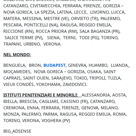
CATANZARO, CIVITAVECCHIA, FERRARA, FIRENZE, GORIZIA –
NOVA GORICA, LA SPEZIA, LATINA, LECCE, LIVORNO, LUCCA,
MATERA, MESSINA, MESTRE (VE), ORVIETO (TR), PALERMO,
PESCARA, PONTICELLI (NA), RAGUSA, REGGIO EMILIA,
RICCIONE (RN), ROCCA PRIORA (RM), SALA BAGANZA (PR),
SALICE TERME (PV), SIENA, TERNI, TODI (PG), TORINO,
TRAPANI, URBINO, VERONA.
NEL MONDO:
BENGUELA, BRON,
BUDAPEST
, GINEVRA, HUAMBO, LUANDA,
MOÇAMEDES, NOVA GORICA – GORIZIA, OSAKA, SAINT
CAPRAIS, SAINT OUEN, SARAJEVO, TOKIO, TRIPOLI, TUZLA,
VIEUX CONDÉS, YOKOHAMA, ZAVIDOVICI.
ISTITUTI PENITENZIARI E MINORILI:
ALESSANDRIA, AOSTA,
BIELLA, BRESCIA, CAGLIARI, CASSINO (FR), CATANZARO,
CREMONA, ENNA, FERRARA, FIRENZE, GENOVA, MILANO,
MONZA, PALERMO, PARMA, RAGUSA, REGGIO EMILIA, ROMA,
TORINO, VERONA, VOGHERA (PV)
BIG_ADSENSE