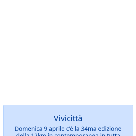
Vivicittà
Domenica 9 aprile c'è la 34ma edizione
della 12km in contemporanea in tutta