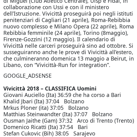
di Miguel (Club Atletico Centrale), Uisp e Fidal, in
collaborazione con Ussi e con il ministero
dell’Istruzione. Vivicittà proseguirà poi negli istituti
penitenziari di Cagliari (21 aprile), Roma-Rebibbia
nuovo complesso e Milano Opera (22 aprile), Roma
Rebibbia femminile (24 aprile), Torino (8maggio),
Firenze-Gozzini (12 maggio). Il calendario di
Vivicittà nelle carceri proseguirà sino ad ottobre. Si
susseguiranno anche le prove di Vivicittà all’estero,
che culmineranno domenica 13 maggio a Beirut, in
Libano, con “Vivicittà-Run for integration”.
GOOGLE_ADSENSE
Vivicittà 2018 – CLASSIFICA Uomini
Giovani Auciello (Ita) 36:59 che ha corso a Bari
Khalid Jbari (Ita) 37:04 Bolzano
Mrkus Ploner (ita) 37:05 Bolzano
Matthias Steinwandter (Ita) 37:07 Bolzano
Ousman Jaithe (Gam) 37:32 Arco di Trento (Trento)
Domenico Ricatti (Ita) 37:54 Bari
Stefan Cukovic (Bih) 38:05 Sarajevo