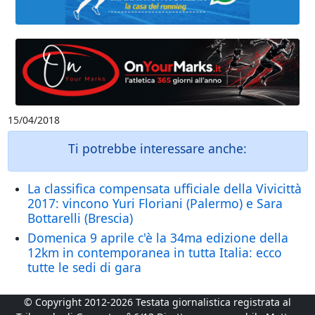
15/04/2018
Ti potrebbe interessare anche:
La classifica compensata ufficiale della Vivicittà
2017: vincono Yuri Floriani (Palermo) e Sara
Bottarelli (Brescia)
Domenica 9 aprile c'è la 34ma edizione della
12km in contemporanea in tutta Italia: ecco
tutte le sedi di gara
© Copyright 2012-2026 Testata giornalistica registrata al