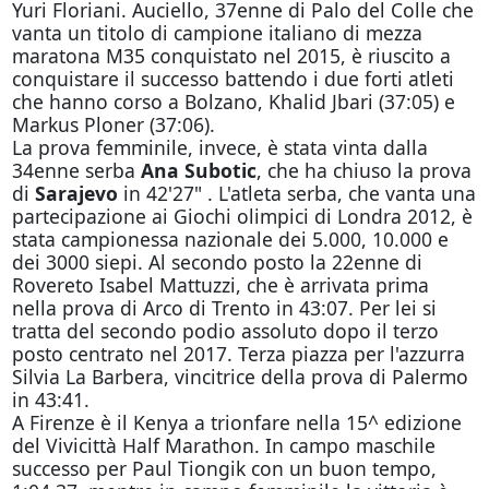
Yuri Floriani. Auciello, 37enne di Palo del Colle che
vanta un titolo di campione italiano di mezza
maratona M35 conquistato nel 2015, è riuscito a
conquistare il successo battendo i due forti atleti
che hanno corso a Bolzano, Khalid Jbari (37:05) e
Markus Ploner (37:06).
La prova femminile, invece, è stata vinta dalla
34enne serba
Ana Subotic
, che ha chiuso la prova
di
Sarajevo
in 42'27" . L'atleta serba, che vanta una
partecipazione ai Giochi olimpici di Londra 2012, è
stata campionessa nazionale dei 5.000, 10.000 e
dei 3000 siepi. Al secondo posto la 22enne di
Rovereto Isabel Mattuzzi, che è arrivata prima
nella prova di Arco di Trento in 43:07. Per lei si
tratta del secondo podio assoluto dopo il terzo
posto centrato nel 2017. Terza piazza per l'azzurra
Silvia La Barbera, vincitrice della prova di Palermo
in 43:41.
A Firenze è il Kenya a trionfare nella 15^ edizione
del Vivicittà Half Marathon. In campo maschile
successo per Paul Tiongik con un buon tempo,