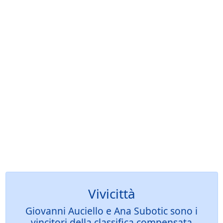
Vivicittà
Giovanni Auciello e Ana Subotic sono i
vincitori della classifica compensata