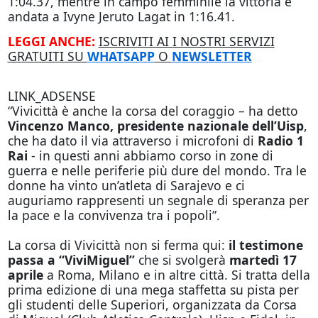
1:04.37, mentre in campo femminile la vittoria è
andata a Ivyne Jeruto Lagat in 1:16.41.
LEGGI ANCHE:
ISCRIVITI AI I NOSTRI SERVIZI
GRATUITI SU
WHATSAPP
O
NEWSLETTER
LINK_ADSENSE
“Vivicittà è anche la corsa del coraggio – ha detto
Vincenzo Manco, presidente nazionale dell’Uisp
,
che ha dato il via attraverso i microfoni di
Radio 1
Rai
- in questi anni abbiamo corso in zone di
guerra e nelle periferie più dure del mondo. Tra le
donne ha vinto un’atleta di Sarajevo e ci
auguriamo rappresenti un segnale di speranza per
la pace e la convivenza tra i popoli”.
La corsa di Vivicittà non si ferma qui:
il testimone
passa a “ViviMiguel”
che si svolgerà
martedì 17
aprile
a Roma, Milano e in altre città. Si tratta della
prima edizione di una mega staffetta su pista per
gli studenti delle Superiori, organizzata da Corsa