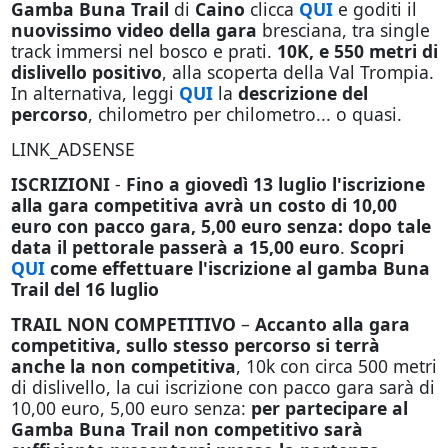
Gamba Buna Trail
di
Caino
clicca
QUI
e goditi il
nuovissimo video della gara
bresciana, tra single
track immersi nel bosco e prati.
10K, e 550 metri di
dislivello positivo
, alla scoperta della Val Trompia.
In alternativa, leggi
QUI
la
descrizione del
percorso
, chilometro per chilometro... o quasi.
LINK_ADSENSE
ISCRIZIONI
-
Fino a giovedì 13 luglio l'iscrizione
alla gara competitiva avrà un costo di 10,00
euro con pacco gara, 5,00 euro senza: dopo tale
data il pettorale passerà a 15,00 euro
.
Scopri
QUI
come effettuare l'iscrizione al gamba Buna
Trail del 16 luglio
TRAIL NON COMPETITIVO
–
Accanto alla gara
competitiva, sullo stesso percorso si terrà
anche la non competitiva
, 10k con circa 500 metri
di dislivello, la cui iscrizione con pacco gara sarà di
10,00 euro, 5,00 euro senza:
per partecipare al
Gamba Buna Trail non competitivo sarà