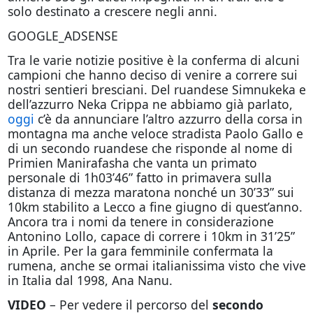
solo destinato a crescere negli anni.
GOOGLE_ADSENSE
Tra le varie notizie positive è la conferma di alcuni
campioni che hanno deciso di venire a correre sui
nostri sentieri bresciani. Del ruandese Simnukeka e
dell’azzurro Neka Crippa ne abbiamo già parlato,
oggi
c’è da annunciare l’altro azzurro della corsa in
montagna ma anche veloce stradista Paolo Gallo e
di un secondo ruandese che risponde al nome di
Primien Manirafasha che vanta un primato
personale di 1h03’46” fatto in primavera sulla
distanza di mezza maratona nonché un 30’33” sui
10km stabilito a Lecco a fine giugno di quest’anno.
Ancora tra i nomi da tenere in considerazione
Antonino Lollo, capace di correre i 10km in 31’25”
in Aprile. Per la gara femminile confermata la
rumena, anche se ormai italianissima visto che vive
in Italia dal 1998, Ana Nanu.
VIDEO
– Per vedere il percorso del
secondo