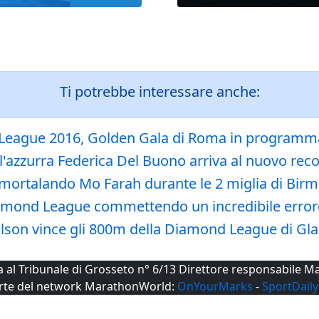
Ti potrebbe interessare anche:
d League 2016, Golden Gala di Roma in programma
'azzurra Federica Del Buono arriva al nuovo rec
mmortalando Mo Farah durante le 2 miglia di Bi
 Diamond League commettendo un incredibile erro
Wilson vince gli 800m della Diamond League di G
ta al Tribunale di Grosseto n° 6/13 Direttore responsabile
rte del network MarathonWorld:
OnYourMarks
-
SportDaily