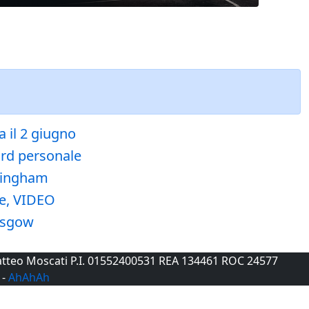
 il 2 giugno
ord personale
rmingham
re, VIDEO
lasgow
 Matteo Moscati P.I. 01552400531 REA 134461 ROC 24577
-
AhAhAh