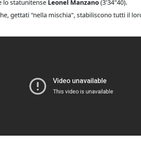
e lo statunitense
Leonel Manzano
(3'34"40).
he, gettati "nella mischia", stabiliscono tutti il l