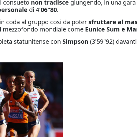
di consueto
non tradisce
giungendo, in una gara c
personale
di 4'
06"80
.
n coda al gruppo cosi da poter
sfruttare al ma
del mezzofondo mondiale come
Eunice Sum e Ma
pieta statunitense con
Simpson
(3'59"92) davant