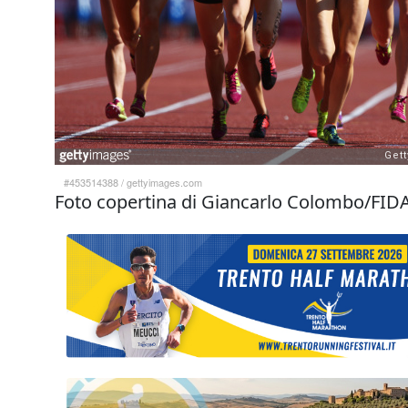
#453514388
/
gettyimages.com
Foto copertina di Giancarlo Colombo/FID