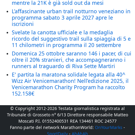
mentre la 21K è già sold out da mesi
L’affascinante urban trail notturno veneziano in
programma sabato 3 aprile 2027 apre le
iscrizioni
Svelate la canotta ufficiale e la medaglia
ricordo del suggestivo trail sulla spiaggia di 5 e
11 chilometri in programma il 20 settembre
Domenica 25 ottobre saranno 146 i pacer, di cui
oltre il 20% stranieri, che accompagneranno i
runners al traguardo di Riva Sette Martiri
E' partita la maratona solidale legata alla 40^
Wizz Air Venicemarathon! Nell’edizione 2025, il
Venicemarathon Charity Program ha raccolto
152.158€
© Copyright 2012-2026 Testata giornalistica registrata al
Tribunale di Grosseto n° 6/13 Direttore responsabile Matteo
Moscati P.I. 01552400531 REA 134461 ROC 24577
Fanno parte del network MarathonWorld:
OnYourMarks
-
SportDaily
-
AhAhAh