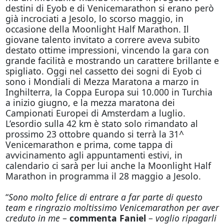
destini di Eyob e di Venicemarathon si erano però
già incrociati a Jesolo, lo scorso maggio, in
occasione della Moonlight Half Marathon. Il
giovane talento invitato a correre aveva subito
destato ottime impressioni, vincendo la gara con
grande facilità e mostrando un carattere brillante e
spigliato.
Oggi
nel cassetto dei sogni di Eyob ci
sono i Mondiali di Mezza Maratona a marzo in
Inghilterra, la Coppa Europa sui 10.000 in Turchia
a inizio giugno, e la mezza maratona dei
Campionati Europei di Amsterdam a luglio.
L’esordio sulla 42 km è stato solo rimandato al
prossimo 23 ottobre quando si terrà la 31^
Venicemarathon e prima, come tappa di
avvicinamento agli appuntamenti estivi, in
calendario ci sarà per lui anche la Moonlight Half
Marathon in programma il 28 maggio a Jesolo.
“
Sono molto felice di entrare a far parte di questo
team e ringrazio moltissimo Venicemarathon per aver
creduto in me
–
commenta Faniel
–
voglio ripagarli