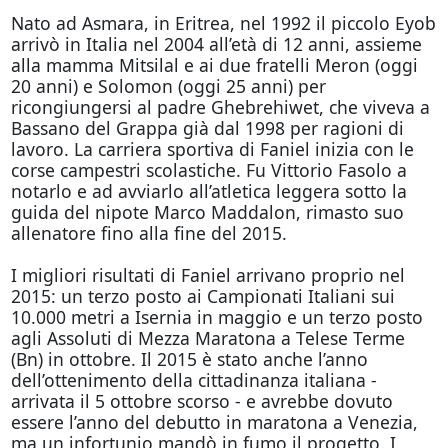
Nato ad Asmara, in Eritrea, nel 1992 il piccolo Eyob
arrivò in Italia nel 2004 all’età di 12 anni, assieme
alla mamma Mitsilal e ai due fratelli Meron (
oggi
20 anni) e Solomon (
oggi
25 anni) per
ricongiungersi al padre Ghebrehiwet, che viveva a
Bassano del Grappa già dal 1998 per ragioni di
lavoro. La carriera sportiva di Faniel inizia con le
corse campestri scolastiche. Fu Vittorio Fasolo a
notarlo e ad avviarlo all’atletica leggera sotto la
guida del nipote Marco Maddalon, rimasto suo
allenatore fino alla fine del 2015.
I migliori risultati di Faniel arrivano proprio nel
2015: un terzo posto ai Campionati Italiani sui
10.000 metri a Isernia in maggio e un terzo posto
agli Assoluti di Mezza Maratona a Telese Terme
(Bn) in ottobre. Il 2015 è stato anche l’anno
dell’ottenimento della cittadinanza italiana -
arrivata il 5 ottobre scorso - e avrebbe dovuto
essere l’anno del debutto in maratona a Venezia,
ma un infortunio mandò in fumo il progetto. I