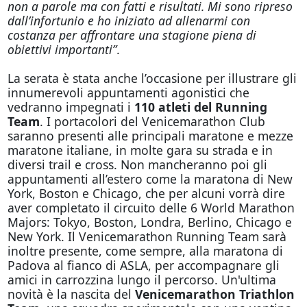
non a parole ma con fatti e risultati. Mi sono ripreso
dall’infortunio e ho iniziato ad allenarmi con
costanza per affrontare una stagione piena di
obiettivi importanti”
.
La serata è stata anche l’occasione per illustrare gli
innumerevoli appuntamenti agonistici che
vedranno impegnati i
110 atleti del Running
Team
. I portacolori del Venicemarathon Club
saranno presenti alle principali maratone e mezze
maratone italiane, in molte gara su strada e in
diversi trail e cross. Non mancheranno poi gli
appuntamenti all’estero come la maratona di New
York, Boston e Chicago, che per alcuni vorrà dire
aver completato il circuito delle 6 World Marathon
Majors: Tokyo, Boston, Londra, Berlino, Chicago e
New York. Il Venicemarathon Running Team sarà
inoltre presente, come sempre, alla maratona di
Padova al fianco di ASLA, per accompagnare gli
amici in carrozzina lungo il percorso. Un'ultima
novità è la nascita del
Venicemarathon Triathlon