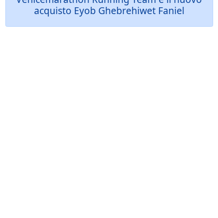
acquisto Eyob Ghebrehiwet Faniel