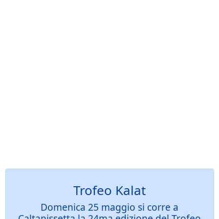
Trofeo Kalat
Domenica 25 maggio si corre a
Caltanissetta la 24ma edizione del Trofeo