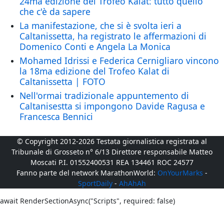
24ma edizione del Trofeo Kalat: tutto quello
che c'è da sapere
La manifestazione, che si è svolta ieri a
Caltanissetta, ha registrato le affermazioni di
Domenico Conti e Angela La Monica
Mohamed Idrissi e Federica Cernigliaro vincono
la 18ma edizione del Trofeo Kalat di
Caltanissetta | FOTO
Nell'ormai tradizionale appuntemento di
Caltanisestta si impongono Davide Ragusa e
Francesca Bennici
© Copyright 2012-2026 Testata giornalistica registrata al
Tribunale di Grosseto n° 6/13 Direttore responsabile Matteo
Moscati P.I. 01552400531 REA 134461 ROC 24577
Fanno parte del network MarathonWorld:
OnYourMarks
-
SportDaily
-
AhAhAh
await RenderSectionAsync("Scripts", required: false)