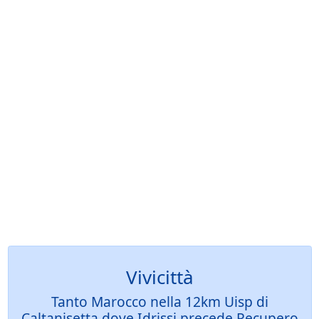
Vivicittà
Tanto Marocco nella 12km Uisp di
Caltanisetta dove Idrissi precede Recupero