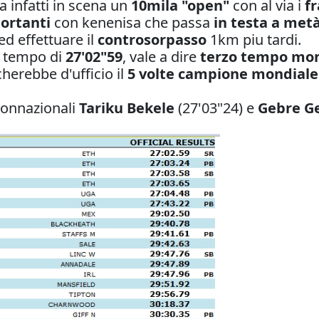
 infatti in scena un
10mila "open"
con al via i
fr
ortanti
con kenenisa che passa
in testa a met
ed effettuare il
controsorpasso
1km piu tardi.
e tempo di
27'02"59
, vale a dire
terzo tempo mon
cherebbe d'ufficio il
5 volte campione mondiale 
connazionali
Tariku Bekele
(27'03"24) e
Gebre G