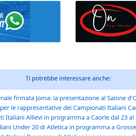
Ti potrebbe interessare anche:
ionale firmata Joma: la presentazione al Salone d
 per le rappresentative dei Campionati Italiani Cad
ti Italiani Allievi in programma a Caorle dal 23 a
liani Under 20 di Atletica in programma a Grosset