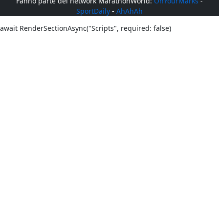
Fanno parte del network MarathonWorld:
OnYourMarks
-
SportDaily
-
AhAhAh
await RenderSectionAsync("Scripts", required: false)