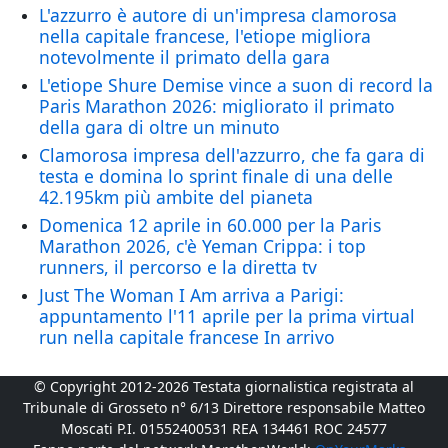
L'azzurro è autore di un'impresa clamorosa
nella capitale francese, l'etiope migliora
notevolmente il primato della gara
L'etiope Shure Demise vince a suon di record la
Paris Marathon 2026: migliorato il primato
della gara di oltre un minuto
Clamorosa impresa dell'azzurro, che fa gara di
testa e domina lo sprint finale di una delle
42.195km più ambite del pianeta
Domenica 12 aprile in 60.000 per la Paris
Marathon 2026, c'è Yeman Crippa: i top
runners, il percorso e la diretta tv
Just The Woman I Am arriva a Parigi:
appuntamento l'11 aprile per la prima virtual
run nella capitale francese In arrivo
© Copyright 2012-2026 Testata giornalistica registrata al
Tribunale di Grosseto n° 6/13 Direttore responsabile Matteo
Moscati P.I. 01552400531 REA 134461 ROC 24577