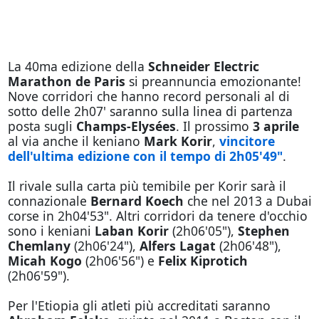
La 40ma edizione della
Schneider Electric
Marathon de Paris
si preannuncia emozionante!
Nove corridori che hanno record personali al di
sotto delle 2h07' saranno sulla linea di partenza
posta sugli
Champs-Elysées
. Il prossimo
3 aprile
al via anche il keniano
Mark Korir
,
vincitore
dell'ultima edizione con il tempo di 2h05'49"
.
Il rivale sulla carta più temibile per Korir sarà il
connazionale
Bernard Koech
che nel 2013 a Dubai
corse in 2h04'53". Altri corridori da tenere d'occhio
sono i keniani
Laban Korir
(2h06'05"),
Stephen
Chemlany
(2h06'24"),
Alfers Lagat
(2h06'48"),
Micah Kogo
(2h06'56") e
Felix Kiprotich
(2h06'59").
Per l'Etiopia gli atleti più accreditati saranno