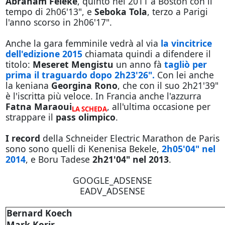
Abraham Feleke
, quinto nel 2011 a Boston con il
tempo di 2h06'13", e
Seboka Tola
, terzo a Parigi
l'anno scorso in 2h06'17".
Anche la gara femminile vedrà al via
la vincitrice
dell'edizione 2015
chiamata quindi a difendere il
titolo:
Meseret Mengistu
un anno fà
tagliò per
prima il traguardo dopo 2h23'26".
Con lei anche
la keniana
Georgina Rono
, che con il suo 2h21'39"
è l'iscritta più veloce. In Francia anche l'azzurra
Fatna Maraoui
, all'ultima occasione per
LA SCHEDA
strappare il
pass olimpico
.
I record
della Schneider Electric Marathon de Paris
sono sono quelli di Kenenisa Bekele,
2h05'04" nel
2014
, e Boru Tadese
2h21'04" nel 2013
.
GOOGLE_ADSENSE
EADV_ADSENSE
Bernard Koech
Mark Korir