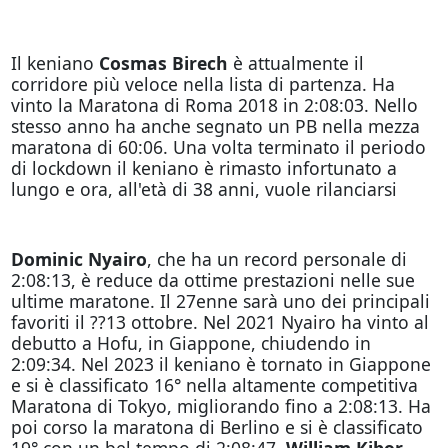
Il keniano
Cosmas Birech
è attualmente il
corridore più veloce nella lista di partenza. Ha
vinto la Maratona di Roma 2018 in 2:08:03. Nello
stesso anno ha anche segnato un PB nella mezza
maratona di 60:06. Una volta terminato il periodo
di lockdown il keniano è rimasto infortunato a
lungo e ora, all'età di 38 anni, vuole rilanciarsi
Dominic Nyairo
, che ha un record personale di
2:08:13, è reduce da ottime prestazioni nelle sue
ultime maratone. Il 27enne sarà uno dei principali
favoriti il ??13 ottobre. Nel 2021 Nyairo ha vinto al
debutto a Hofu, in Giappone, chiudendo in
2:09:34. Nel 2023 il keniano è tornato in Giappone
e si è classificato 16° nella altamente competitiva
Maratona di Tokyo, migliorando fino a 2:08:13. Ha
poi corso la maratona di Berlino e si è classificato
19° con un bel tempo di 2:08:47
. William Kibor
,