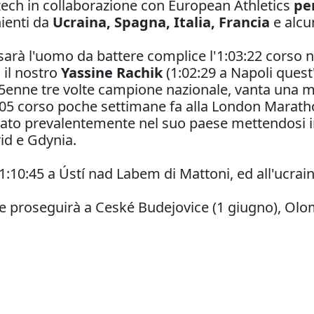
zech in collaborazione con European Athletics
per
nienti da
Ucraina, Spagna, Italia, Francia
e alcun
arà l'uomo da battere complice l'1:03:22 corso nel
o il nostro
Yassine Rachik
(1:02:29 a Napoli ques
 25enne tre volte campione nazionale, vanta una 
:08:05 corso poche settimane fa alla London Mara
to prevalentemente nel suo paese mettendosi in 
d e Gdynia.
 1:10:45 a Ústí nad Labem di Mattoni, ed all'ucrai
 e proseguirà a Ceské Budejovice (1 giugno), Ol