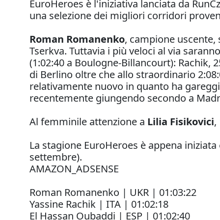
EuroHeroes è l'iniziativa lanciata da RunC
una selezione dei migliori corridori prove
Roman Romanenko
, campione uscente, s
Tserkva. Tuttavia i più veloci al via sarann
(1:02:40 a Boulogne-Billancourt): Rachik,
di Berlino oltre che allo straordinario 2
relativamente nuovo in quanto ha gareggia
recentemente giungendo secondo a Madri
Al femminile attenzione a
Lilia Fisikovici
,
La stagione EuroHeroes è appena iniziata
settembre).
AMAZON_ADSENSE
Roman Romanenko | UKR | 01:03:22
Yassine Rachik | ITA | 01:02:18
El Hassan Oubaddi | ESP | 01:02:40