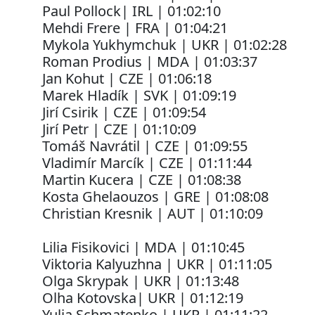
Paul Pollock| IRL | 01:02:10
Mehdi Frere | FRA | 01:04:21
Mykola Yukhymchuk | UKR | 01:02:28
Roman Prodius
| MDA | 01:03:37
Jan Kohut | CZE | 01:06:18
Marek Hladík | SVK | 01:09:19
Jirí Csirik | CZE | 01:09:54
Jirí Petr | CZE | 01:10:09
Tomáš Navrátil | CZE | 01:09:55
Vladimír Marcík | CZE | 01:11:44
Martin Kucera | CZE | 01:08:38
Kosta Ghelaouzos | GRE | 01:08:08
Christian Kresnik | AUT | 01:10:09
Lilia Fisikovici | MDA | 01:10:45
Viktoria Kalyuzhna | UKR | 01:11:05
Olga Skrypak | UKR | 01:13:48
Olha Kotovska| UKR | 01:12:19
Yulia Schmatenko | UKR | 01:11:22