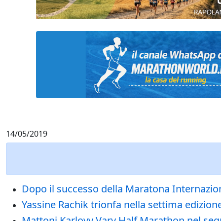
14/05/2019
Dopo il successo della Maratona Internazio
Yassine Rachik trionfa nella settima ediz
Mattoni Karlovy Vary Half Marathon nel se