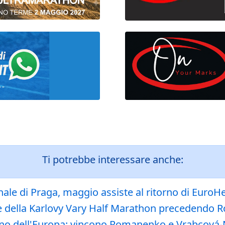
Ti potrebbe interessare anche:
nale di Praga, maggio assiste al ritorno di Euro
ione della Karlovy Vary Half Marathon preceden
gno dell'Europa: vincono Romanenko e Vrabcová