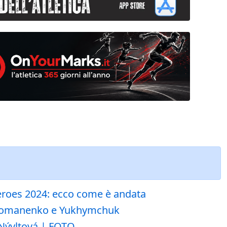
Heroes 2024: ecco come è andata
do Romanenko e Yukhymchuk
-Nývltová | FOTO