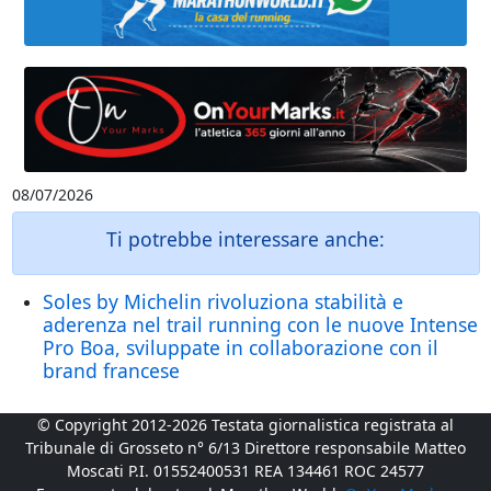
08/07/2026
Ti potrebbe interessare anche:
Soles by Michelin rivoluziona stabilità e
aderenza nel trail running con le nuove Intense
Pro Boa, sviluppate in collaborazione con il
brand francese
© Copyright 2012-2026 Testata giornalistica registrata al
Tribunale di Grosseto n° 6/13 Direttore responsabile Matteo
Moscati P.I. 01552400531 REA 134461 ROC 24577