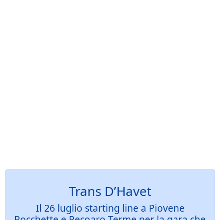
Trans D’Havet
Il 26 luglio starting line a Piovene
Rocchette e Recoaro Terme per la gara che