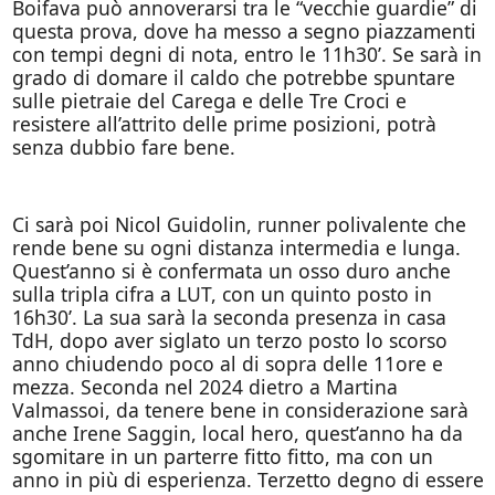
Boifava può annoverarsi tra le “vecchie guardie” di
questa prova, dove ha messo a segno piazzamenti
con tempi degni di nota, entro le 11h30’. Se sarà in
grado di domare il caldo che potrebbe spuntare
sulle pietraie del Carega e delle Tre Croci e
resistere all’attrito delle prime posizioni, potrà
senza dubbio fare bene.
Ci sarà poi Nicol Guidolin, runner polivalente che
rende bene su ogni distanza intermedia e lunga.
Quest’anno si è confermata un osso duro anche
sulla tripla cifra a LUT, con un quinto posto in
16h30’. La sua sarà la seconda presenza in casa
TdH, dopo aver siglato un terzo posto lo scorso
anno chiudendo poco al di sopra delle 11ore e
mezza. Seconda nel 2024 dietro a Martina
Valmassoi, da tenere bene in considerazione sarà
anche Irene Saggin, local hero, quest’anno ha da
sgomitare in un parterre fitto fitto, ma con un
anno in più di esperienza. Terzetto degno di essere