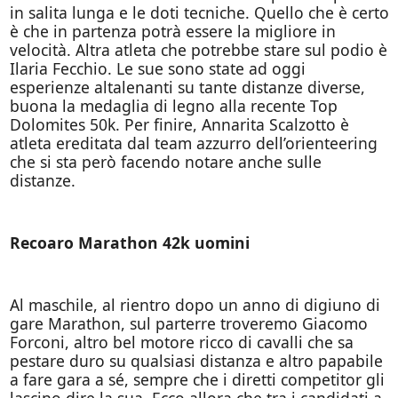
in salita lunga e le doti tecniche. Quello che è certo
è che in partenza potrà essere la migliore in
velocità. Altra atleta che potrebbe stare sul podio è
Ilaria Fecchio. Le sue sono state ad oggi
esperienze altalenanti su tante distanze diverse,
buona la medaglia di legno alla recente Top
Dolomites 50k. Per finire, Annarita Scalzotto è
atleta ereditata dal team azzurro dell’orienteering
che si sta però facendo notare anche sulle
distanze.
Recoaro Marathon 42k uomini
Al maschile, al rientro dopo un anno di digiuno di
gare Marathon, sul parterre troveremo Giacomo
Forconi, altro bel motore ricco di cavalli che sa
pestare duro su qualsiasi distanza e altro papabile
a fare gara a sé, sempre che i diretti competitor gli
lascino dire la sua. Ecco allora che tra i candidati a