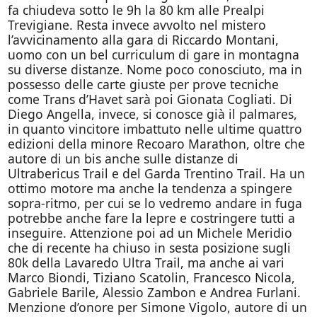
fa chiudeva sotto le 9h la 80 km alle Prealpi
Trevigiane. Resta invece avvolto nel mistero
l’avvicinamento alla gara di Riccardo Montani,
uomo con un bel curriculum di gare in montagna
su diverse distanze. Nome poco conosciuto, ma in
possesso delle carte giuste per prove tecniche
come Trans d’Havet sarà poi Gionata Cogliati. Di
Diego Angella, invece, si conosce già il palmares,
in quanto vincitore imbattuto nelle ultime quattro
edizioni della minore Recoaro Marathon, oltre che
autore di un bis anche sulle distanze di
Ultrabericus Trail e del Garda Trentino Trail. Ha un
ottimo motore ma anche la tendenza a spingere
sopra-ritmo, per cui se lo vedremo andare in fuga
potrebbe anche fare la lepre e costringere tutti a
inseguire. Attenzione poi ad un Michele Meridio
che di recente ha chiuso in sesta posizione sugli
80k della Lavaredo Ultra Trail, ma anche ai vari
Marco Biondi, Tiziano Scatolin, Francesco Nicola,
Gabriele Barile, Alessio Zambon e Andrea Furlani.
Menzione d’onore per Simone Vigolo, autore di un