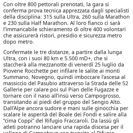
Con oltre 800 pettorali prenotati, la gara si
conferma prova tecnica apprezzata dagli specialisti
della disciplina: 315 sulla Ultra, 260 sulla Marathon
e 230 sulla Half Marathon. Al loro fianco ci sarà
l’immancabile schieramento di oltre 400 volontari
che assicurerà ristori, presidio e sicurezza metro
dopo metro.
Confermate le tre distanze, a partire dalla lunga
Ultra, con i suoi 80 km e 5.500 mD+, che si
staccherà alla mezzanotte di venerdì 25 luglio da
Piovene Rocchette per infilare le salite ai monti
Summano, Novegno, quindi imboccare l’ascesa al
massiccio del Pasubio attraverso la Strada delle 52
Gallerie per calare poi sul Pian delle Fugazze e
tornare con il naso all’insù verso Campogrosso,
transitando ai piedi del gruppo del Sengio Alto.
Dall’Alpe ancora sudore e mani sulle ginocchia per
scalare le asperità del Boale dei Fondi e salire alla
“cima Coppi” del Rifugio Fraccaroli. Da lassù gli
atleti potranno lanciare una rapida discesa per il
vallone di Campobrun con transito al Rifugio