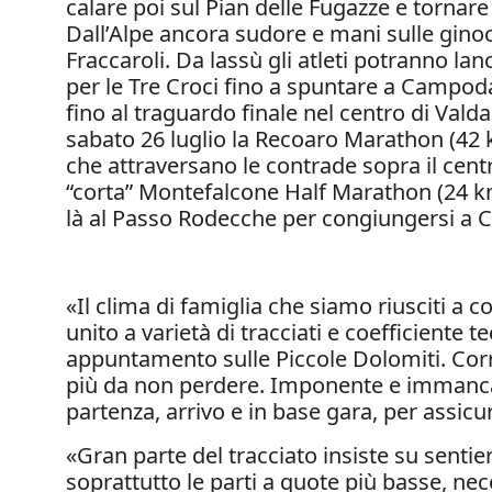
calare poi sul Pian delle Fugazze e tornar
Dall’Alpe ancora sudore e mani sulle ginocc
Fraccaroli. Da lassù gli atleti potranno la
per le Tre Croci fino a spuntare a Campod
fino al traguardo finale nel centro di Val
sabato 26 luglio la Recoaro Marathon (42 
che attraversano le contrade sopra il centr
“corta” Montefalcone Half Marathon (24 
là al Passo Rodecche per congiungersi a 
«Il clima di famiglia che siamo riusciti a
unito a varietà di tracciati e coefficiente 
appuntamento sulle Piccole Dolomiti. Corr
più da non perdere. Imponente e immancabil
partenza, arrivo e in base gara, per assi
«Gran parte del tracciato insiste su sentie
soprattutto le parti a quote più basse, nec