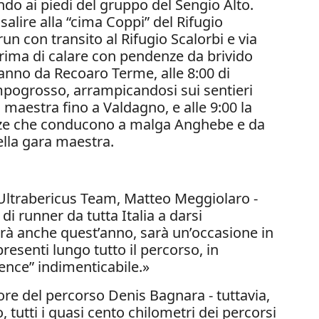
ndo ai piedi del gruppo del Sengio Alto.
salire alla “cima Coppi” del Rifugio
un con transito al Rifugio Scalorbi e via
rima di calare con pendenze da brivido
ranno da Recoaro Terme, alle 8:00 di
mpogrosso, arrampicandosi sui sentieri
 maestra fino a Valdagno, e alle 9:00 la
enze che conducono a malga Anghebe e da
lla gara maestra.
i Ultrabericus Team, Matteo Meggiolaro -
di runner da tutta Italia a darsi
drà anche quest’anno, sarà un’occasione in
esenti lungo tutto il percorso, in
ence” indimenticabile.»
tore del percorso Denis Bagnara - tuttavia,
 tutti i quasi cento chilometri dei percorsi