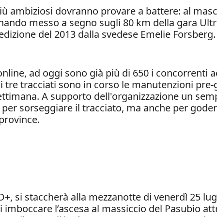
più ambiziosi dovranno provare a battere: al masch
ernando messo a segno sugli 80 km della gara Ult
edizione del 2013 dalla svedese Emelie Forsberg.
line, ad oggi sono già più di 650 i concorrenti ad
ci tre tracciati sono in corso le manutenzioni pre-
ettimana. A supporto dell'organizzazione un sem
ne per sorseggiare il tracciato, ma anche per go
 province.
+, si staccherà alla mezzanotte di venerdì 25 lug
imboccare l’ascesa al massiccio del Pasubio attra