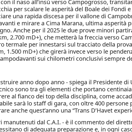
e con il naso all’insù verso Campogrosso, transita
hia per scalare le asperità del Boale dei Fondi e 
nciare una rapida discesa per il vallone di Campobr
avanti e mirare a Cima Marana, ultima asperità p
dagno. Anche per il 2025 le due prove minori parti
km, 2.700 mD+), che metterà la freccia verso Ca
o termale per innestarsi sul tracciato della prova
km, 1.500 mD+) che girerà invece verso le pend
Campodavanti sui chilometri conclusivi sempre de
 costruire anno dopo anno - spiega il Presidente d
tecnico sono tra gli elementi che portano centinaia 
ere al fianco dei top della disciplina, come acca
e sarà lo staff di gara, con oltre 400 persone pr
curare anche quest’anno una “Trans D’Havet experi
ri manutenuti dal C.A.I. - è il commento del diret
essitano di adeguata preparazione e, in ogni caso,