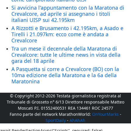
Si avvicina l'appuntamento con la Maratona di
Crevalcore, ad aprile si assegnano i titoli
italiani UISP sui 42.195km
A Rizzotti e Brusamento i 42.195km, a Asado e
Tirelli i 21.097km: ecco come è andata a
Crevalcore
Tra un mese il decennale della Maratona di
Crevalcore: tutte le ultime news in vista della
gara del 18 aprile
A Pasquetta si corre a Crevalcore (BO) con la
10ma edizione della Maratona e la 6a della
Maratonina
© Copyright 2012-2026 Testata giornalistica registrata al
Tribunale di Grosseto n° 6/13 Direttore responsabile Matteo
Moscati P.I. 01552400531 REA 134461 ROC 24577
Fanno parte del network MarathonWorld:
OnYourMarks
-
SportDaily
-
AhAhAh
await RenderSectionAsync("Scripts", required: false)