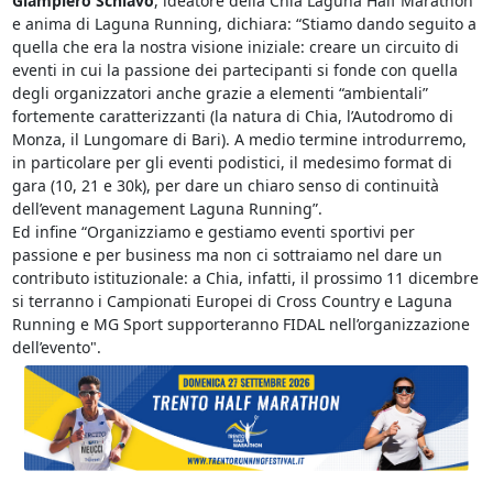
Giampiero Schiavo
, ideatore della Chia Laguna Half Marathon
e anima di Laguna Running, dichiara: “Stiamo dando seguito a
quella che era la nostra visione iniziale: creare un circuito di
eventi in cui la passione dei partecipanti si fonde con quella
degli organizzatori anche grazie a elementi “ambientali”
fortemente caratterizzanti (la natura di Chia, l’Autodromo di
Monza, il Lungomare di Bari). A medio termine introdurremo,
in particolare per gli eventi podistici, il medesimo format di
gara (10, 21 e 30k), per dare un chiaro senso di continuità
dell’event management Laguna Running”.
Ed infine “Organizziamo e gestiamo eventi sportivi per
passione e per business ma non ci sottraiamo nel dare un
contributo istituzionale: a Chia, infatti, il prossimo 11 dicembre
si terranno i Campionati Europei di Cross Country e Laguna
Running e MG Sport supporteranno FIDAL nell’organizzazione
dell’evento".