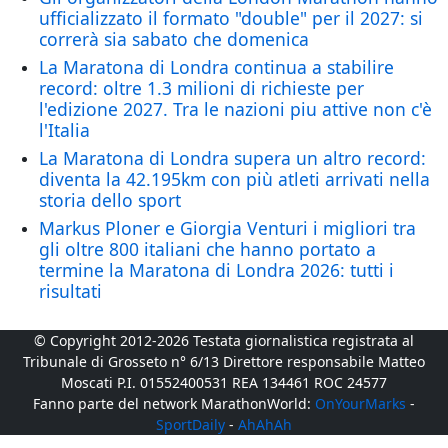
ufficializzato il formato "double" per il 2027: si
correrà sia sabato che domenica
La Maratona di Londra continua a stabilire
record: oltre 1.3 milioni di richieste per
l'edizione 2027. Tra le nazioni piu attive non c'è
l'Italia
La Maratona di Londra supera un altro record:
diventa la 42.195km con più atleti arrivati nella
storia dello sport
Markus Ploner e Giorgia Venturi i migliori tra
gli oltre 800 italiani che hanno portato a
termine la Maratona di Londra 2026: tutti i
risultati
© Copyright 2012-2026 Testata giornalistica registrata al
Tribunale di Grosseto n° 6/13 Direttore responsabile Matteo
Moscati P.I. 01552400531 REA 134461 ROC 24577
Fanno parte del network MarathonWorld:
OnYourMarks
-
SportDaily
-
AhAhAh