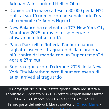
Adriaan Wildschutt ed Hellen Obiri
Domenica 15 marzo attesi in 30.000 per la NYC
Half: al via 10 uomini con personali sotto l'ora,
al femminile c'è Agnes Ngetich
New Balance ha celebrato la TCS New York City
Marathon 2025 attraverso esperienze e
attivazioni in tutta la città
Paola Patricelli e Roberta Pagliuca hanno
tagliato insieme il traguardo della maratona
più iconica del mondo con un “super tempo” di
4ore e 27minuti
Supera ogni record l'edizione 2025 della New
York City Marathon: ecco il numero esatto di
atleti arrivati al traguardo
© Copyright 2012-2026 Testata giornalistica registrata al
Tribunale di Grosseto n° 6/13 Direttore responsabile Matteo
Moscati P.I. 01552400531 REA 134461 ROC 24577
Fanno parte del network MarathonWorld:
OnYourMarks
-