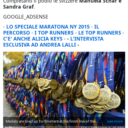
Completano il podio le svizzere
Manuela Schar e
Sandra Graf
.
GOOGLE_ADSENSE
-
LO SPECIALE MARATONA NY 2015
-
IL
PERCORSO
-
I TOP RUNNERS
-
LE TOP RUNNERS
-
C'E' ANCHE ALICIA KEYS
-
-
L'INTERVISTA
ESCLUSIVA AD ANDREA LALLI
-