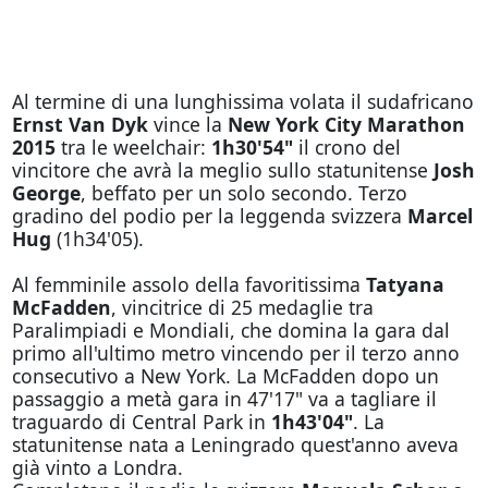
Al termine di una lunghissima volata il sudafricano
Ernst Van Dyk
vince la
New York City Marathon
2015
tra le weelchair:
1h30'54"
il crono del
vincitore che avrà la meglio sullo statunitense
Josh
George
, beffato per un solo secondo. Terzo
gradino del podio per la leggenda svizzera
Marcel
Hug
(1h34'05).
Al femminile assolo della favoritissima
Tatyana
McFadden
, vincitrice di 25 medaglie tra
Paralimpiadi e Mondiali, che domina la gara dal
primo all'ultimo metro vincendo per il terzo anno
consecutivo a New York. La McFadden dopo un
passaggio a metà gara in 47'17" va a tagliare il
traguardo di Central Park in
1h43'04"
. La
statunitense nata a Leningrado quest'anno aveva
già vinto a Londra.