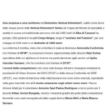
Una sorpresa e una conferma
nel
Dolomites Vertical Kilometer®
, valido come terza
delle cinque prove delle
Vertical Kilometer® Series
(la Coppa del Mondo di specialità) e
andato in scena sul tradizionale percorso che dai 1465 metri di
Alba di Canazei
ha
portato i 250 partenti in località
Crepa Neigra
, lungo il
“sentiero del Fulmine”
, per uno
sviluppo di 2100 metri e un
dislivello di 1000 metri
.
La conferma è trentina, visto che a trionfare è stata la fiemmese
Antonella Confortola
con il tempo d
i 40'08”
, la sorpresa è invece rappresentata dallo sloveno
Nejc Kuhar,
specialista dello sci alpinismo in inverno ma particolarmente agile anche sul
ripido
tracciato fassano
, che ha concluso con il tempo di
33'33”
.
I record della competizion
e non sono stati dunque infranti e rimangono imbattute le
prestazioni di Urban Zemmer del 2010 (33'16”) e della stessa Confortola nel 2008
(39'13”), ma i motivi di interesse nella sfida fassana non sono certo mancati, soprattutto
nella gara maschile che
si è risolta solamente negli ultimi cento metri
. Piazza
d'onore infatti per il colombiano
Antonio Saul Padua Rodriguez
e terzo posto per il
favorito
Kilian Jornet Burgada
, mentre i rimanenti gradini del podio della competizione
femminile sono stati monopolizzati dalla coppia iberica
Mireia Mirò e Maria Blanca
Serrano
.