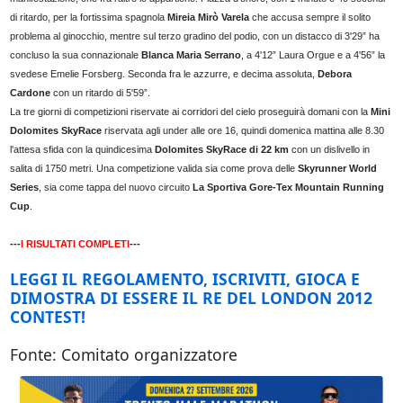
di ritardo, per la fortissima spagnola
Mireia Mirò Varela
che accusa sempre il solito
problema al ginocchio, mentre sul terzo gradino del podio, con un distacco di 3'29” ha
concluso la sua connazionale
Blanca Maria Serrano
, a 4'12” Laura Orgue e a 4'56” la
svedese Emelie Forsberg. Seconda fra le azzurre, e decima assoluta,
Debora
Cardone
con un ritardo di 5'59”.
La tre giorni di competizioni riservate ai corridori del cielo proseguirà domani con la
Mini
Dolomites SkyRace
riservata agli under alle ore 16, quindi domenica mattina alle 8.30
l'attesa sfida con la quindicesima
Dolomites SkyRace di 22 km
con un dislivello in
salita di 1750 metri. Una competizione valida sia come prova delle
Skyrunner World
Series
, sia come tappa del nuovo circuito
La Sportiva Gore-Tex Mountain Running
Cup
.
---
I RISULTATI COMPLETI
---
LEGGI IL REGOLAMENTO, ISCRIVITI, GIOCA E
DIMOSTRA DI ESSERE IL RE DEL LONDON 2012
CONTEST!
Fonte: Comitato organizzatore