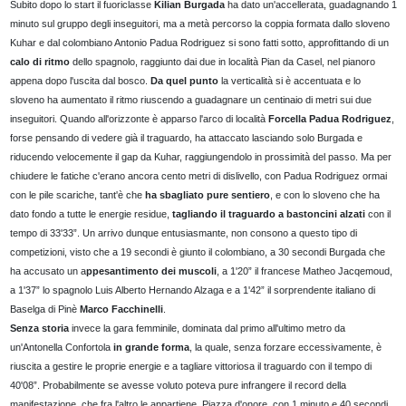
Subito dopo lo start il fuoriclasse
Kilian Burgada
ha dato un'accellerata, guadagnando 1
minuto sul gruppo degli inseguitori, ma a metà percorso la coppia formata dallo sloveno
Kuhar e dal colombiano Antonio Padua Rodriguez si sono fatti sotto, approfittando di un
calo di ritmo
dello spagnolo, raggiunto dai due in località Pian da Casel, nel pianoro
appena dopo l'uscita dal bosco.
Da quel punto
la verticalità si è accentuata e lo
sloveno ha aumentato il ritmo riuscendo a guadagnare un centinaio di metri sui due
inseguitori. Quando all'orizzonte è apparso l'arco di località
Forcella Padua Rodriguez
,
forse pensando di vedere già il traguardo, ha attaccato lasciando solo Burgada e
riducendo velocemente il gap da Kuhar, raggiungendolo in prossimità del passo. Ma per
chiudere le fatiche c'erano ancora cento metri di dislivello, con Padua Rodriguez ormai
con le pile scariche, tant'è che
ha sbagliato pure sentiero
, e con lo sloveno che ha
dato fondo a tutte le energie residue,
tagliando il traguardo a bastoncini alzati
con il
tempo di 33'33”. Un arrivo dunque entusiasmante, non consono a questo tipo di
competizioni, visto che a 19 secondi è giunto il colombiano, a 30 secondi Burgada che
ha accusato un a
ppesantimento dei muscoli
, a 1'20” il francese Matheo Jacqemoud,
a 1'37” lo spagnolo Luis Alberto Hernando Alzaga e a 1'42” il sorprendente italiano di
Baselga di Pinè
Marco Facchinelli
.
Senza storia
invece la gara femminile, dominata dal primo all'ultimo metro da
un'Antonella Confortola
in grande forma
, la quale, senza forzare eccessivamente, è
riuscita a gestire le proprie energie e a tagliare vittoriosa il traguardo con il tempo di
40'08”. Probabilmente se avesse voluto poteva pure infrangere il record della
manifestazione, che fra l'altro le appartiene. Piazza d'onore, con 1 minuto e 40 secondi