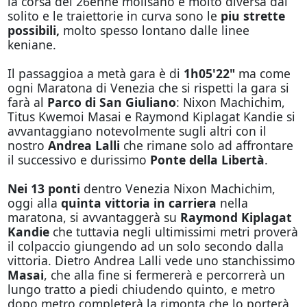
la corsa del 26enne molisano è molto diversa dal
solito e le traiettorie in curva sono le
piu strette
possibili,
molto spesso lontano dalle linee
keniane.
Il passaggioa a metà gara è di
1h05'22"
ma come
ogni Maratona di Venezia che si rispetti la gara si
farà al
Parco di San Giuliano
: Nixon Machichim,
Titus Kwemoi Masai e Raymond Kiplagat Kandie si
avvantaggiano notevolmente sugli altri con il
nostro
Andrea Lalli
che rimane solo ad affrontare
il successivo e durissimo
Ponte della Libertà
.
Nei 13 ponti
dentro Venezia Nixon Machichim,
oggi alla
quinta vittoria in carriera
nella
maratona, si avvantaggerà su
Raymond Kiplagat
Kandie
che tuttavia negli ultimissimi metri proverà
il colpaccio giungendo ad un solo secondo dalla
vittoria. Dietro Andrea Lalli vede uno stanchissimo
Masai
, che alla fine si fermererà e percorrerà un
lungo tratto a piedi chiudendo quinto, e metro
dopo metro completerà la rimonta che lo porterà