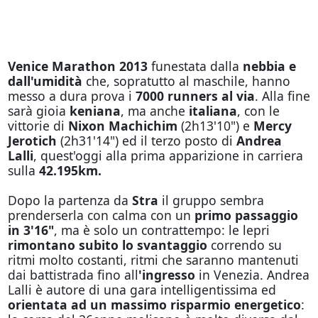
Venice Marathon 2013
funestata dalla
nebbia e
dall'umidità
che, sopratutto al maschile, hanno
messo a dura prova i
7000 runners al via
. Alla fine
sarà gioia
keniana
, ma anche
italiana
, con le
vittorie di
Nixon Machichim
(2h13'10") e
Mercy
Jerotich
(2h31'14") ed il terzo posto di
Andrea
Lalli
, quest'oggi alla prima apparizione in carriera
sulla
42.195km.
Dopo la partenza da
Stra
il gruppo sembra
prenderserla con calma con un
primo passaggio
in 3'16"
, ma è solo un contrattempo: le lepri
rimontano subito lo svantaggio
correndo su
ritmi molto costanti, ritmi che saranno mantenuti
dai battistrada fino all
'ingresso
in Venezia. Andrea
Lalli è autore di una gara intelligentissima ed
orientata ad un massimo risparmio energetico
: