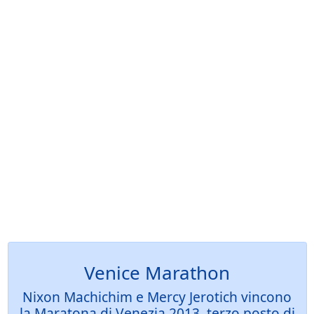
Venice Marathon
Nixon Machichim e Mercy Jerotich vincono
la Maratona di Venezia 2013, terzo posto di