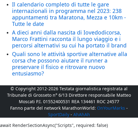
Il calendario completo di tutte le gare
internazionali in programma nel 2023: 238
appuntamenti tra Maratona, Mezza e 10km -
Tutte le date
A dieci anni dalla nascita di Iovedodicorsa,
Marco Frattini racconta il lungo viaggio e i
percorsi alternativi su cui ha portato il brand
Quali sono le attività sportive alternative alla
corsa che possono aiutare il runner a
preservare il fisico e ritrovare nuovo
entusiasmo?
© Copyright 2012-2026 Testata giornalistica registrata al
Tribunale di Grosseto n° 6/13 Direttore responsabile Matteo
Moscati P.I. 01552400531 REA 134461 ROC 24577
Fanno parte del network MarathonWorld:
OnYourMarks
-
SportDaily
-
AhAhAh
await RenderSectionAsync("Scripts", required: false)