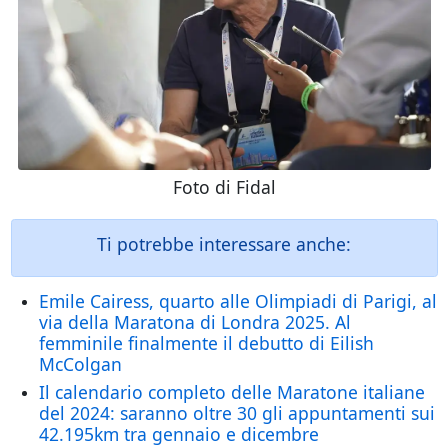
Foto di Fidal
Ti potrebbe interessare anche:
Emile Cairess, quarto alle Olimpiadi di Parigi, al
via della Maratona di Londra 2025. Al
femminile finalmente il debutto di Eilish
McColgan
Il calendario completo delle Maratone italiane
del 2024: saranno oltre 30 gli appuntamenti sui
42.195km tra gennaio e dicembre