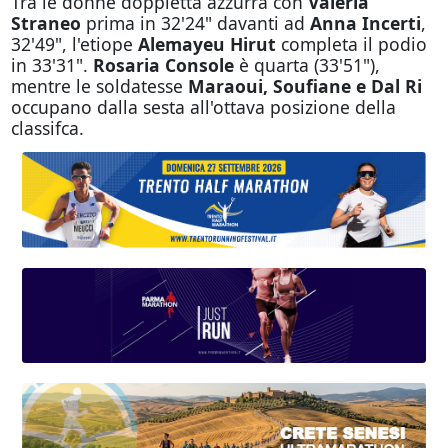
Tra le donne doppietta azzurra con
Valeria
Straneo
prima in 32'24" davanti ad
Anna Incerti
,
32'49", l'etiope
Alemayeu Hirut
completa il podio
in 33'31".
Rosaria Console
è quarta (33'51"),
mentre le soldatesse
Maraoui, Soufiane e Dal Ri
occupano dalla sesta all'ottava posizione della
classifca.