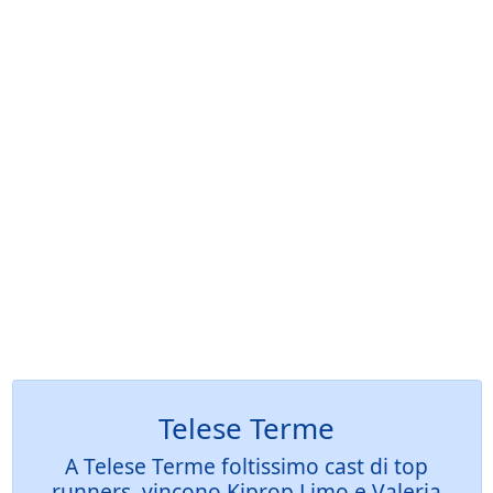
Telese Terme
A Telese Terme foltissimo cast di top
runners, vincono Kiprop Limo e Valeria