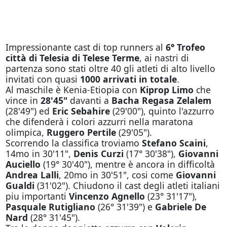
Impressionante cast di top runners al
6° Trofeo
città di Telesia di Telese Terme
, ai nastri di
partenza sono stati oltre 40 gli atleti di alto livello
invitati con quasi
1000 arrivati in totale
.
Al maschile è Kenia-Etiopia con
Kiprop Limo
che
vince in
28'45"
davanti a
Bacha Regasa Zelalem
(28'49") ed
Eric Sebahire
(29'00"), quinto l'azzurro
che difenderà i colori azzurri nella maratona
olimpica,
Ruggero Pertile
(29'05").
Scorrendo la classifica troviamo
Stefano Scaini
,
14mo in 30'11",
Denis Curzi
(17° 30'38"),
Giovanni
Auciello
(19° 30'40"), mentre è ancora in difficoltà
Andrea Lalli
, 20mo in 30'51", cosi come
Giovanni
Gualdi
(31'02"). Chiudono il cast degli atleti italiani
piu importanti
Vincenzo Agnello
(23° 31'17"),
Pasquale Rutigliano
(26° 31'39") e
Gabriele De
Nard
(28° 31'45").