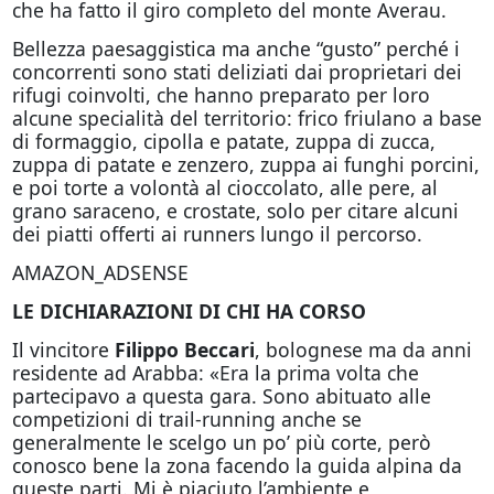
che ha fatto il giro completo del monte Averau.
Bellezza paesaggistica ma anche “gusto” perché i
concorrenti sono stati deliziati dai proprietari dei
rifugi coinvolti, che hanno preparato per loro
alcune specialità del territorio: frico friulano a base
di formaggio, cipolla e patate, zuppa di zucca,
zuppa di patate e zenzero, zuppa ai funghi porcini,
e poi torte a volontà al cioccolato, alle pere, al
grano saraceno, e crostate, solo per citare alcuni
dei piatti offerti ai runners lungo il percorso.
AMAZON_ADSENSE
LE DICHIARAZIONI DI CHI HA CORSO
Il vincitore
Filippo Beccari
, bolognese ma da anni
residente ad Arabba: «Era la prima volta che
partecipavo a questa gara. Sono abituato alle
competizioni di trail-running anche se
generalmente le scelgo un po’ più corte, però
conosco bene la zona facendo la guida alpina da
queste parti. Mi è piaciuto l’ambiente e