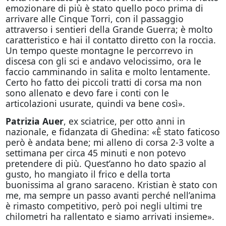
emozionare di più è stato quello poco prima di
arrivare alle Cinque Torri, con il passaggio
attraverso i sentieri della Grande Guerra; è molto
caratteristico e hai il contatto diretto con la roccia.
Un tempo queste montagne le percorrevo in
discesa con gli sci e andavo velocissimo, ora le
faccio camminando in salita e molto lentamente.
Certo ho fatto dei piccoli tratti di corsa ma non
sono allenato e devo fare i conti con le
articolazioni usurate, quindi va bene così».
Patrizia Auer
, ex sciatrice, per otto anni in
nazionale, e fidanzata di Ghedina: «È stato faticoso
però è andata bene; mi alleno di corsa 2-3 volte a
settimana per circa 45 minuti e non potevo
pretendere di più. Quest’anno ho dato spazio al
gusto, ho mangiato il frico e della torta
buonissima al grano saraceno. Kristian è stato con
me, ma sempre un passo avanti perché nell’anima
è rimasto competitivo, però poi negli ultimi tre
chilometri ha rallentato e siamo arrivati insieme».