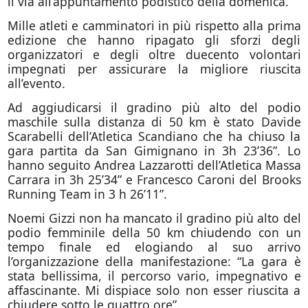
il via all’appuntamento podistico della domenica.
Mille atleti e camminatori in più rispetto alla prima
edizione che hanno ripagato gli sforzi degli
organizzatori e degli oltre duecento volontari
impegnati per assicurare la migliore riuscita
all’evento.
Ad aggiudicarsi il gradino più alto del podio
maschile sulla distanza di 50 km è stato Davide
Scarabelli dell’Atletica Scandiano che ha chiuso la
gara partita da San Gimignano in 3h 23’36”. Lo
hanno seguito Andrea Lazzarotti dell’Atletica Massa
Carrara in 3h 25’34” e Francesco Caroni del Brooks
Running Team in 3 h 26’11”.
Noemi Gizzi non ha mancato il gradino più alto del
podio femminile della 50 km chiudendo con un
tempo finale ed elogiando al suo arrivo
l’organizzazione della manifestazione: “La gara è
stata bellissima, il percorso vario, impegnativo e
affascinante. Mi dispiace solo non esser riuscita a
chiudere sotto le quattro ore”.