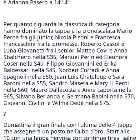
è Arianna Pasero a 14’14”.
Per quanto riguarda la classifica di categoria
hanno dominato la tappa e la cronoscalata Mario
Perna fra gli junior, Nicola Pisoni e Francesca
Franceschini fra le promesse, Roberto Cassol e
Luna Giovanetti fra i senior, Matteo Covi e Anna
Sbalchiero nella S35, Manuel Perin ed Eleonora
Coser nella S40, Filippo Giovannini ed Erika
Baldessari nella S45, Norbert Corradi e Anna
Spagnoli nella S50, Jean Luis Chateloup e Sara
Baroni nella S55, Sandro Masera e Mary Li Perni
nella S60, Mauro Dallacosta e Anna Laporta nella
S65, Silvano Berlanda e Germana Babini nella S70,
Giovanni Civilini e Wilma Dedè nella S75.
?
Domattina il gran finale con l’ultima delle 4 tappe
che assegnerà un posto nell’albo d’oro. Start alle
10 con una tappa nervosa con continue brevi salite