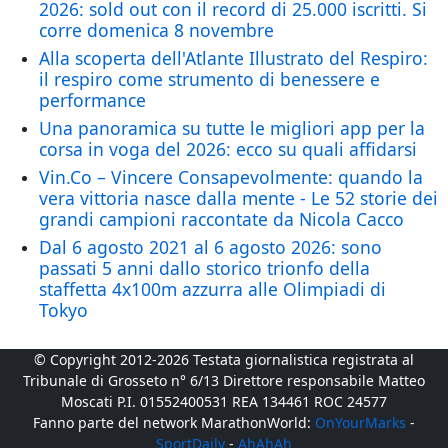
2026: sold out con il record di 25.000 iscritti. Si
corre domenica 8 novembre
Alla scoperta dell'Atlante Illustrato del Respiro:
il respiro come strumento di benessere e
performance
Una panoramica su tutte le migliori app per la
corsa in voga del 2026: ecco su quali affidarsi
Vin.Co – Vincere Consapevolmente: quando la
vera vittoria nasce dalla mente - Le 52 storie dei
grandi campioni raccontate da Nicola Cacco
Dal 6 agosto 2021 al 6 agosto 2026: sono
passati 5 anni dallo storico trionfo della
staffetta 4x100m azzurra alle Olimpiadi di
Tokyo
© Copyright 2012-2026 Testata giornalistica registrata al
Tribunale di Grosseto n° 6/13 Direttore responsabile Matteo
Moscati P.I. 01552400531 REA 134461 ROC 24577
Fanno parte del network MarathonWorld:
OnYourMarks
-
SportDaily
-
AhAhAh