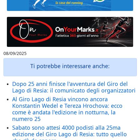
08/09/2025
Ti potrebbe interessare anche:
Dopo 25 anni finisce l'avventura del Giro del
Lago di Resia: il comunicato degli organizzatori
Al Giro Lago di Resia vincono ancora
Konstantin Wedel e Tereza Hrochova: ecco
come è andata l'edizione in notturna, la
numero 25
Sabato sono attesi 4000 podisti alla 25ma
edizione del Giro Lago di Resia: tutto quello