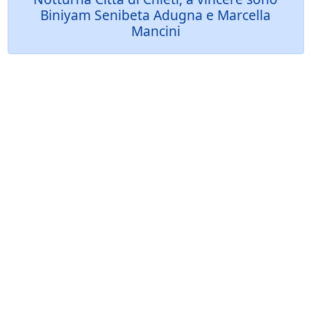
Biniyam Senibeta Adugna e Marcella
Mancini