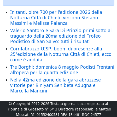
In tanti, oltre 700 per l'edizione 2026 della
Notturna Città di Chieti: vincono Stefano
Massimi e Melissa Palanza
Valerio Santoro e Sara Di Prinzio primi sotto al
traguardo della 20ma edizione del Trofeo
Podistico di San Salvo: tutti i risultati
Corrilabruzzo UISP: boom di presenze alla
25°edizione della Notturna Città di Chieti, ecco
come è andata
Tre Borghi: domenica 8 maggio Podisti Frentani
all’opera per la quarta edizione
Nella 42ma edizione della gara abruzzese
vittorie per Biniyam Senibeta Adugna e
Marcella Mancini
© Copyright 2012-2026 Testata giornalistica registrata al
Tribunale di Grosseto n° 6/13 Direttore responsabile Matteo
Moscati P.I. 01552400531 REA 134461 ROC 24577