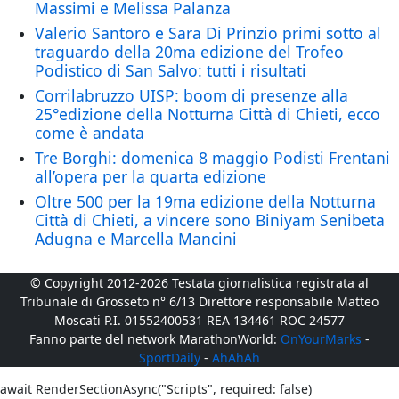
Massimi e Melissa Palanza
Valerio Santoro e Sara Di Prinzio primi sotto al
traguardo della 20ma edizione del Trofeo
Podistico di San Salvo: tutti i risultati
Corrilabruzzo UISP: boom di presenze alla
25°edizione della Notturna Città di Chieti, ecco
come è andata
Tre Borghi: domenica 8 maggio Podisti Frentani
all’opera per la quarta edizione
Oltre 500 per la 19ma edizione della Notturna
Città di Chieti, a vincere sono Biniyam Senibeta
Adugna e Marcella Mancini
© Copyright 2012-2026 Testata giornalistica registrata al
Tribunale di Grosseto n° 6/13 Direttore responsabile Matteo
Moscati P.I. 01552400531 REA 134461 ROC 24577
Fanno parte del network MarathonWorld:
OnYourMarks
-
SportDaily
-
AhAhAh
await RenderSectionAsync("Scripts", required: false)