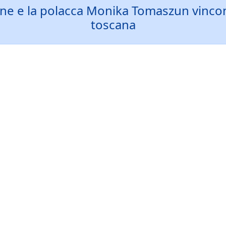
e e la polacca Monika Tomaszun vincon
toscana