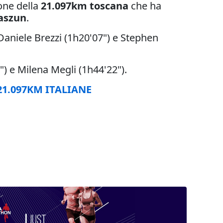
ione della
21.097km toscana
che ha
aszun
.
aniele Brezzi (1h20'07") e Stephen
) e Milena Megli (1h44'22").
21.097KM ITALIANE