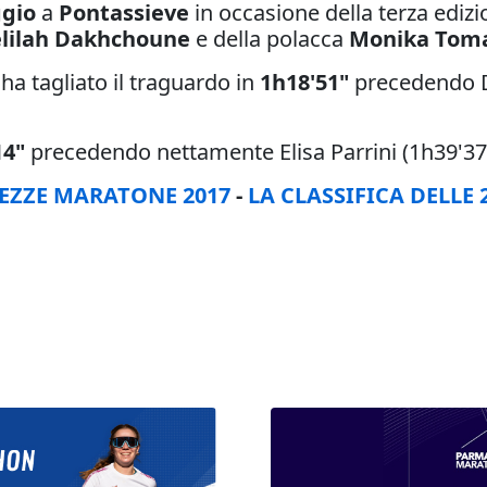
gio
a
Pontassieve
in occasione della terza ediz
lilah Dakhchoune
e della polacca
Monika Tom
ha tagliato il traguardo in
1h18'51"
precedendo D
14"
precedendo nettamente Elisa Parrini (1h39'37"
MEZZE MARATONE 2017
-
LA CLASSIFICA DELLE 