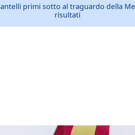
lli primi sotto al traguardo della Mez
risultati