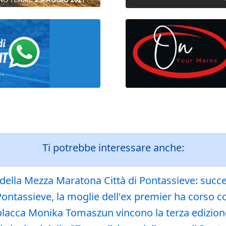
Ti potrebbe interessare anche:
ella Mezza Maratona Città di Pontassieve: succes
ontassieve, la moglie dell'ex premier ha corso c
olacca Monika Tomaszun vincono la terza edizion