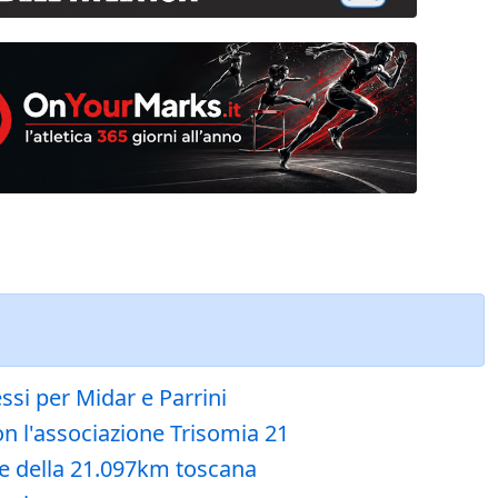
si per Midar e Parrini
on l'associazione Trisomia 21
e della 21.097km toscana