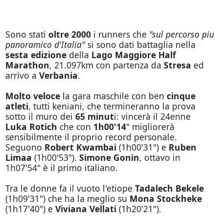
Sono stati
oltre 2000
i runners che
"sul percorso piu
panoramico d'Italia"
si sono dati battaglia nella
sesta edizione
della
Lago Maggiore Half
Marathon
, 21.097km con partenza da
Stresa
ed
arrivo a
Verbania
.
Molto veloce
la gara maschile con ben
cinque
atleti
, tutti keniani, che termineranno la prova
sotto il muro dei
65 minut
i: vincerà il 24enne
Luka Rotich
che con
1h00'14
" migliorerà
sensibilmente il proprio record personale.
Seguono
Robert Kwambai
(1h00'31") e
Ruben
Limaa
(1h00'53").
Simone Gonin
, ottavo in
1h07'54" è il primo italiano.
Tra le donne fa il vuoto l'etiope
Tadalech Bekele
(1h09'31") che ha la meglio su
Mona Stockheke
(1h17'40") e
Viviana Vellati
(1h20'21").