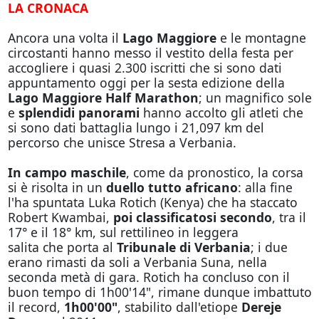
LA CRONACA
Ancora una volta il
Lago Maggiore
e le montagne
circostanti hanno messo il vestito della festa per
accogliere i quasi 2.300 iscritti che si sono dati
appuntamento oggi per la sesta edizione della
Lago Maggiore Half Marathon
; un magnifico sole
e
splendidi panorami
hanno accolto gli atleti che
si sono dati battaglia lungo i 21,097 km del
percorso che unisce Stresa a Verbania.
In campo maschile
, come da pronostico, la corsa
si è risolta in un
duello tutto africano
: alla fine
l'ha spuntata Luka Rotich (Kenya) che ha staccato
Robert Kwambai,
poi classificatosi secondo
, tra il
17° e il 18° km, sul rettilineo in leggera
salita che porta al
Tribunale di Verbania
; i due
erano rimasti da soli a Verbania Suna, nella
seconda metà di gara. Rotich ha concluso con il
buon tempo di 1h00'14", rimane dunque imbattuto
il record,
1h00'00"
, stabilito dall'etiope
Dereje