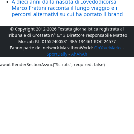
A dieci anni dalla nascita di Iovedodicorsa,
Marco Frattini racconta il lungo viaggio e i
percorsi alternativi su cui ha portato il brand
© Copyright 2012-2026 Testata giornalistica registrata al
Tribunale di Grosseto n° 6/13 Direttore responsabile Matteo
Moscati P.I. 01552400531 REA 134461 ROC 24577
Fanno parte del network MarathonWorld:
OnYourMarks
-
SportDaily
-
AhAhAh
await RenderSectionAsync("Scripts", required: false)