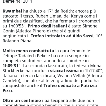
Deme
nel 2011.
Kwambai
ha chiuso a 17" da Rotich; ancora più
staccato il terzo, Ruben Limaa, del Kenya come i
primi due classificati, che ha fermato i cronometri
su 1h00'53".
Primo degli italiani
è stato Simone
Gonin (Atletica Pinerolo) che si è quindi
aggiudicato il
Trofeo intitolato ad Aldo Sassi
; 10°
Rolando Piana.
Molto meno combattuta
la gara femminile:
l'etiope Tadalech Bekele ha corso sempre in
completa solitudine, andando a chiudere in
1h09'31"
. La seconda classificata, la tedesca Mona
Stockhecke ha concluso
staccatissima
in 1h17'40";
italiana la terza classificata, Viviana Vellati (Atletica
Candelo), che oltre al terzo gradino del podio ha
conquistato anche il
Trofeo dedicato a Patrizia
Pizzi
.
Oltre un centinaio
i partecipanti alle due non
competitive a sfondo benefico che si sono svolte