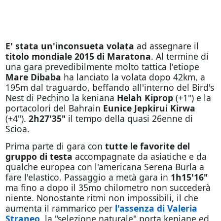
E' stata un'inconsueta volata
ad assegnare il
titolo mondiale 2015 di Maratona
. Al termine di
una gara prevedibilmente molto tattica l'etiope
Mare Dibaba
ha lanciato la volata dopo 42km, a
195m dal traguardo, beffando all'interno del Bird's
Nest di Pechino la keniana
Helah Kiprop
(+1") e la
portacolori del Bahrain
Eunice Jepkirui Kirwa
(+4").
2h27'35"
il tempo della quasi 26enne di
Scioa.
Prima parte di gara con
tutte le favorite del
gruppo di testa
accompagnate da asiatiche e da
qualche europea con l'americana Serena Burla a
fare l'elastico. Passaggio a metà gara in
1h15'16"
ma fino a dopo il 35mo chilometro non succederà
niente. Nonostante ritmi non impossibili, il che
aumenta il rammarico per
l'assenza di Valeria
Straneo
, la "selezione naturale" porta keniane ed